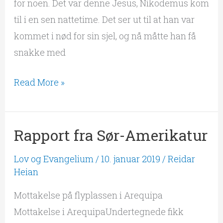
for noen. Det var denne Jesus, Nikodemus kom
til i en sen nattetime. Det ser ut til at han var
kommet i nød for sin sjel, og nå måtte han få
snakke med
Read More »
Rapport fra Sør-Amerikatur
Rapport
fra
Lov og Evangelium
/
10. januar 2019
/
Reidar
Sør-
Heian
Amerikatur
Mottakelse på flyplassen i Arequipa
Mottakelse i ArequipaUndertegnede fikk