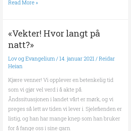
Read More »
«Vekter! Hvor langt på
«Vekter!
Hvor
natt?»
langt
Lov og Evangelium
/
14. januar 2021
/
Reidar
på
Heian
natt?»
Kjære venner! Vi opplever en betenkelig tid
som vi gjør vel verd i å akte på.
Åndssituasjonen i landet vårt er mørk, og vi
preges så lett av tiden vi lever i. Sjelefienden er
listig, og han har mange knep som han bruker
for å fange oss i sine garn.