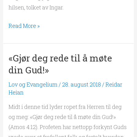
hilsen, tolket av Ingar.
Read More »
«Gjør deg rede til å møte
«Gjør
deg
din Gud!»
rede
Lov og Evangelium
/
28. august 2018
/
Reidar
til
Heian
å
Midt i denne tid lyder ropet fra Herren til deg
møte
og meg: «Gjør deg rede til å møte din Gud!»
din
(Amos 4:12). Profeten har nettopp forkynt Guds
Gud!»