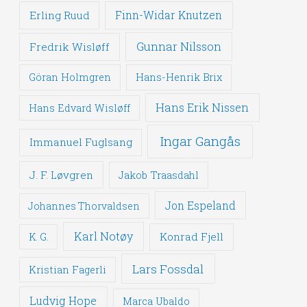
Erling Ruud
Finn-Widar Knutzen
Gunnar Nilsson
Fredrik Wisløff
Göran Holmgren
Hans-Henrik Brix
Hans Erik Nissen
Hans Edvard Wisløff
Ingar Gangås
Immanuel Fuglsang
J. F. Løvgren
Jakob Traasdahl
Jon Espeland
Johannes Thorvaldsen
Karl Notøy
Konrad Fjell
K. G.
Lars Fossdal
Kristian Fagerli
Ludvig Hope
Marca Ubaldo