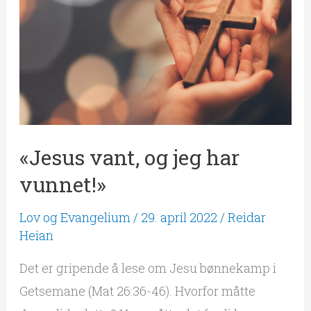
jeg
har
vunnet!»
«Jesus vant, og jeg har
vunnet!»
Lov og Evangelium
/
29. april 2022
/
Reidar
Heian
Det er gripende å lese om Jesu bønnekamp i
Getsemane (Mat 26:36-46). Hvorfor måtte