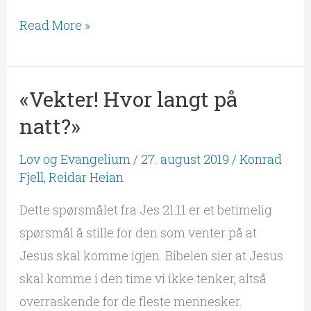
Read More »
«Vekter! Hvor langt på
«Vekter!
Hvor
natt?»
langt
Lov og Evangelium
/
27. august 2019
/
Konrad
på
Fjell
,
Reidar Heian
natt?»
Dette spørsmålet fra Jes 21:11 er et betimelig
spørsmål å stille for den som venter på at
Jesus skal komme igjen. Bibelen sier at Jesus
skal komme i den time vi ikke tenker, altså
overraskende for de fleste mennesker.