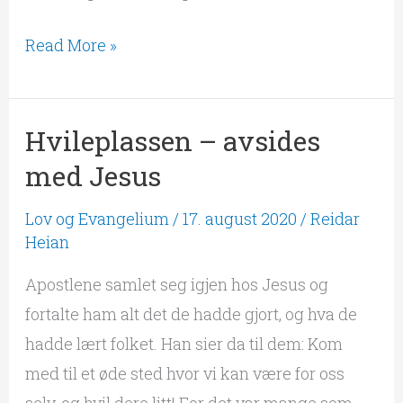
Read More »
Hvileplassen – avsides
Hvileplassen
–
med Jesus
avsides
Lov og Evangelium
/
17. august 2020
/
Reidar
med
Heian
Jesus
Apostlene samlet seg igjen hos Jesus og
fortalte ham alt det de hadde gjort, og hva de
hadde lært folket. Han sier da til dem: Kom
med til et øde sted hvor vi kan være for oss
selv, og hvil dere litt! For det var mange som