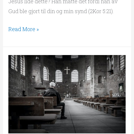
Jesus lide dette? Han måtte det fordi han av
Gud ble gjort til din og min synd (2Kor 5:21).
Read More »
«Forkynn
Ordet!»