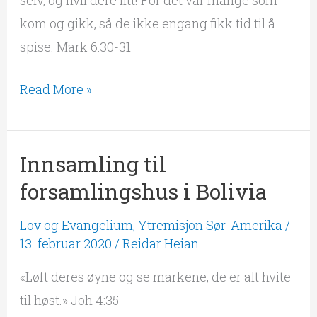
kom og gikk, så de ikke engang fikk tid til å
spise. Mark 6:30-31
Read More »
Innsamling til
Innsamling
til
forsamlingshus i Bolivia
forsamlingshus
Lov og Evangelium
,
Ytremisjon Sør-Amerika
/
i
13. februar 2020
/
Reidar Heian
Bolivia
«Løft deres øyne og se markene, de er alt hvite
til høst.» Joh 4:35