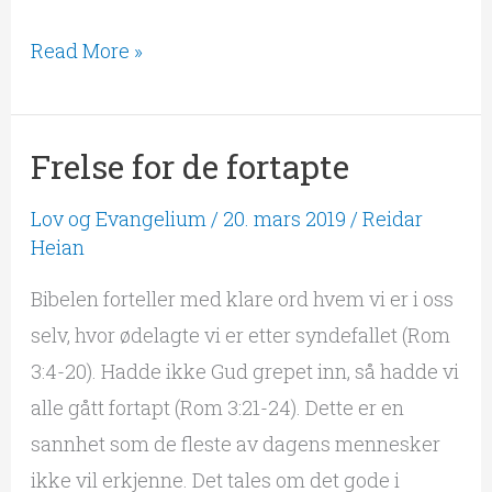
Read More »
Frelse for de fortapte
Frelse
for
Lov og Evangelium
/
20. mars 2019
/
Reidar
de
Heian
fortapte
Bibelen forteller med klare ord hvem vi er i oss
selv, hvor ødelagte vi er etter syndefallet (Rom
3:4-20). Hadde ikke Gud grepet inn, så hadde vi
alle gått fortapt (Rom 3:21-24). Dette er en
sannhet som de fleste av dagens mennesker
ikke vil erkjenne. Det tales om det gode i