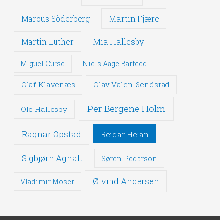
Martin Fjære
Marcus Söderberg
Mia Hallesby
Martin Luther
Miguel Curse
Niels Aage Barfoed
Olaf Klavenæs
Olav Valen-Sendstad
Per Bergene Holm
Ole Hallesby
Ragnar Opstad
Reidar Heian
Sigbjørn Agnalt
Søren Pederson
Øivind Andersen
Vladimir Moser