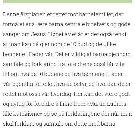
Denne årsplanen er rettet mot barnefamilier, der
Årsplan tom mal
formålet er å lære barna sentrale bibelvers og gode
Tom mal i stående format, hvor man kan
sanger om Jesus. I løpet av et år er det også tenkt
fylle inn egne sanger, bibelvers og deler
av katekisme.
at man kan gå gjennom de 10 bud og de ulike
bønnene i Fader vår. Det er viktig at barna gjennom
Trykk her for PDF
samtale og forklaring fra foreldrene også får vite
litt om hva de 10 budene og hva bønnene i Fader
vår egentlig forteller, hva de betyr, og hvordan de er
rettet mot oss i vår hverdag. Her kan det være godt
og nyttig for foreldre å finne frem «Martin Luthers
lille katekisme» og se på forklaringene der når man
skal forklare og samtale om dette med barna.