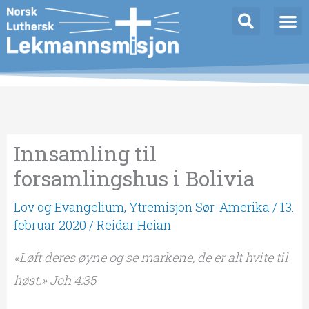
Hopp
rett
til
innholdet
Innsamling til
forsamlingshus i Bolivia
Lov og Evangelium
,
Ytremisjon Sør-Amerika
/
13.
februar 2020
/
Reidar Heian
«Løft deres øyne og se markene, de er alt hvite til
høst.» Joh 4:35