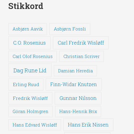
Stikkord
Asbjørn Fossli
Asbjørn Aavik
C.O. Rosenius
Carl Fredrik Wisløff
Carl Olof Rosenius
Christian Scriver
Dag Rune Lid
Damian Heredia
Erling Ruud
Finn-Widar Knutzen
Gunnar Nilsson
Fredrik Wisløff
Göran Holmgren
Hans-Henrik Brix
Hans Erik Nissen
Hans Edvard Wisløff