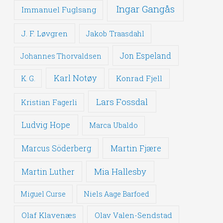
Ingar Gangås
Immanuel Fuglsang
J. F. Løvgren
Jakob Traasdahl
Jon Espeland
Johannes Thorvaldsen
Karl Notøy
Konrad Fjell
K. G.
Lars Fossdal
Kristian Fagerli
Ludvig Hope
Marca Ubaldo
Martin Fjære
Marcus Söderberg
Mia Hallesby
Martin Luther
Miguel Curse
Niels Aage Barfoed
Olaf Klavenæs
Olav Valen-Sendstad