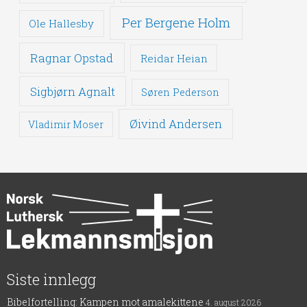
Per Bergene Holm
Ole Hallesby
Ragnar Opstad
Reidar Heian
Sigbjørn Agnalt
Søren Pederson
Øivind Andersen
Vladimir Moser
Siste innlegg
Bibelfortelling: Kampen mot amalekittene
4. august 2026