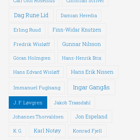
Carl Olof Rosenius
Christian Scriver
Dag Rune Lid
Damian Heredia
Erling Ruud
Finn-Widar Knutzen
Gunnar Nilsson
Fredrik Wisløff
Göran Holmgren
Hans-Henrik Brix
Hans Erik Nissen
Hans Edvard Wisløff
Ingar Gangås
Immanuel Fuglsang
J. F. Løvgren
Jakob Traasdahl
Jon Espeland
Johannes Thorvaldsen
Karl Notøy
Konrad Fjell
K. G.