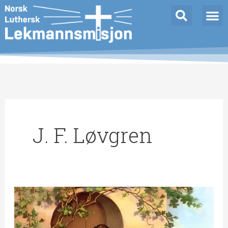
Hopp
rett
til
innholdet
J. F. Løvgren
Jesus
utenfor