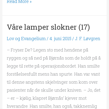
Read More »
Våre lamper slokner (17)
Våre
lamper
Lov og Evangelium
/
4. juni 2015
/
J. F. Løvgren
slokner
(17)
– Fryser De? Legen sto med hendene på
ryggen og så ned på Bjørnås som de holdt på å
legge til rette på operasjonsbordet. Han smilte
forståelsesfullt mens han spurte. Han var vant
til denne angstens skjelvinger som kom over
pasienter når de skulle under kniven. – Jo, det
– er – kjølig, klapret Bjørnås’ kjever mot
hverandre. Han smilte, han også, takknemlig