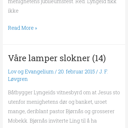
menighetens jubileumsfest. Red. Lyngeid fikk
ikke
Read More »
Våre lamper slokner (14)
Våre
lamper
Lov og Evangelium
/
20. februar 2015
/
J. F.
slokner
Løvgren
(14)
Båtbygger Lyngeids vitnesbyrd om at Jesus sto
utenfor menighetens dør og banket, uroet
mange, deriblant pastor Bjørnås og grosserer
Mobekk. Bjørnås inviterte Ling til å ha