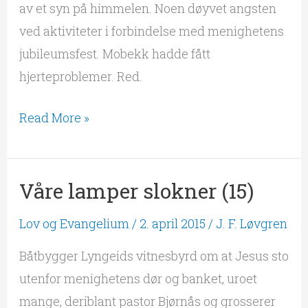
av et syn på himmelen. Noen døyvet angsten
ved aktiviteter i forbindelse med menighetens
jubileumsfest. Mobekk hadde fått
hjerteproblemer. Red.
Read More »
Våre lamper slokner (15)
Våre
lamper
Lov og Evangelium
/
2. april 2015
/
J. F. Løvgren
slokner
(15)
Båtbygger Lyngeids vitnesbyrd om at Jesus sto
utenfor menighetens dør og banket, uroet
mange, deriblant pastor Bjørnås og grosserer