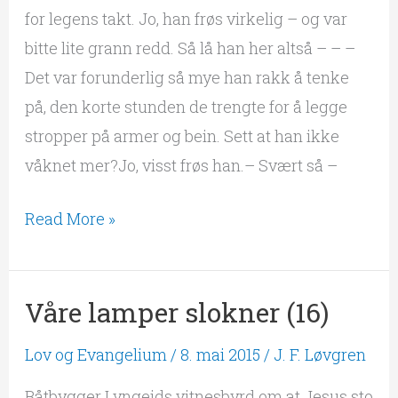
for legens takt. Jo, han frøs virkelig – og var
bitte lite grann redd. Så lå han her altså – – –
Det var forunderlig så mye han rakk å tenke
på, den korte stunden de trengte for å legge
stropper på armer og bein. Sett at han ikke
våknet mer?Jo, visst frøs han.– Svært så –
Read More »
Våre lamper slokner (16)
Våre
lamper
Lov og Evangelium
/
8. mai 2015
/
J. F. Løvgren
slokner
(16)
Båtbygger Lyngeids vitnesbyrd om at Jesus sto