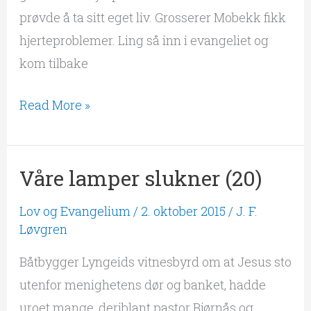
prøvde å ta sitt eget liv. Grosserer Mobekk fikk
hjerteproblemer. Ling så inn i evangeliet og
kom tilbake
Read More »
Våre lamper slukner (20)
Våre
lamper
Lov og Evangelium
/
2. oktober 2015
/
J. F.
slukner
Løvgren
(20)
Båtbygger Lyngeids vitnesbyrd om at Jesus sto
utenfor menighetens dør og banket, hadde
uroet mange, deriblant pastor Bjørnås og