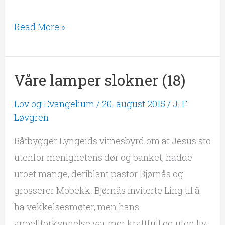
Read More »
Våre lamper slokner (18)
Våre
lamper
Lov og Evangelium
/
20. august 2015
/
J. F.
slokner
Løvgren
(18)
Båtbygger Lyngeids vitnesbyrd om at Jesus sto
utenfor menighetens dør og banket, hadde
uroet mange, deriblant pastor Bjørnås og
grosserer Mobekk. Bjørnås inviterte Ling til å
ha vekkelsesmøter, men hans
appellforkynnelse var mer kraftfull og uten liv