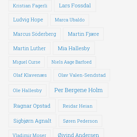
Lars Fossdal
Kristian Fagerli
Ludvig Hope
Marca Ubaldo
Martin Fjære
Marcus Söderberg
Mia Hallesby
Martin Luther
Miguel Curse
Niels Aage Barfoed
Olaf Klavenæs
Olav Valen-Sendstad
Per Bergene Holm
Ole Hallesby
Ragnar Opstad
Reidar Heian
Sigbjørn Agnalt
Søren Pederson
Øivind Andersen
Vladimir Moser