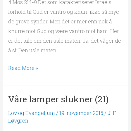
4 Mos 21:1-9 Det som karakteriserer Israels
forhold til Gud er vantro og knurr, ikke så mye
de grove synder. Men det er mer enn nok å
knurre mot Gud og være vantro mot ham. Her
er det tale om den usle maten. Ja, det våger de
å si: Den usle maten.
Read More »
Våre lamper slukner (21)
Våre
lamper
Lov og Evangelium
/
19. november 2015
/
J. F.
slukner
Løvgren
(21)