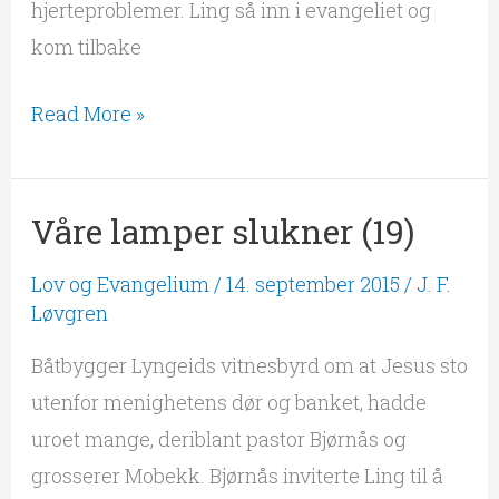
hjerteproblemer. Ling så inn i evangeliet og
kom tilbake
Read More »
Våre lamper slukner (19)
Våre
lamper
Lov og Evangelium
/
14. september 2015
/
J. F.
slukner
Løvgren
(19)
Båtbygger Lyngeids vitnesbyrd om at Jesus sto
utenfor menighetens dør og banket, hadde
uroet mange, deriblant pastor Bjørnås og
grosserer Mobekk. Bjørnås inviterte Ling til å