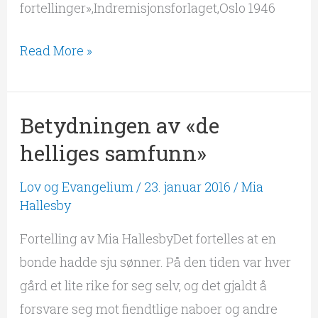
fortellinger»,Indremisjonsforlaget,Oslo 1946
Read More »
Betydningen av «de
Betydningen
av
helliges samfunn»
«de
Lov og Evangelium
/
23. januar 2016
/
Mia
helliges
Hallesby
samfunn»
Fortelling av Mia HallesbyDet fortelles at en
bonde hadde sju sønner. På den tiden var hver
gård et lite rike for seg selv, og det gjaldt å
forsvare seg mot fiendtlige naboer og andre