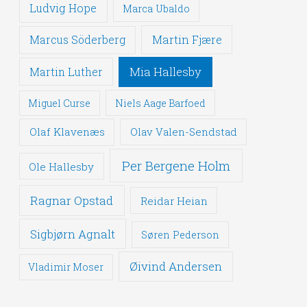
Ludvig Hope
Marca Ubaldo
Martin Fjære
Marcus Söderberg
Mia Hallesby
Martin Luther
Miguel Curse
Niels Aage Barfoed
Olaf Klavenæs
Olav Valen-Sendstad
Per Bergene Holm
Ole Hallesby
Ragnar Opstad
Reidar Heian
Sigbjørn Agnalt
Søren Pederson
Øivind Andersen
Vladimir Moser