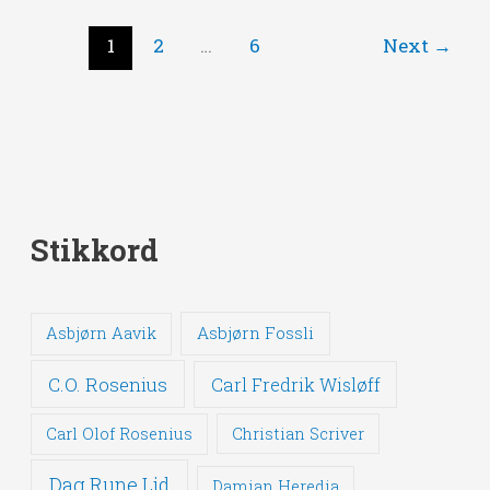
1
2
…
6
Next
→
Stikkord
Asbjørn Fossli
Asbjørn Aavik
C.O. Rosenius
Carl Fredrik Wisløff
Carl Olof Rosenius
Christian Scriver
Dag Rune Lid
Damian Heredia