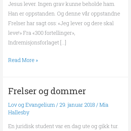
Jesus lever. Ingen grav kunne beholde ham.
Han er oppstanden. Og denne vår oppstandne
Frelser har sagt oss: «Jeg lever og dere skal
leve!» Fra «300 fortellinger»,
Indremisjonsforlaget […]
Read More »
Frelser og dommer
Frelser
og
Lov og Evangelium
/
29. januar 2018
/
Mia
dommer
Hallesby
En juridisk student var en dag ute og gikk tur.