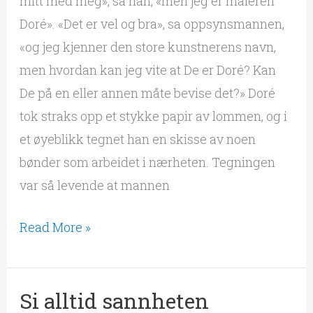
mitt med meg», sa han, «men jeg er maleren
Doré». «Det er vel og bra», sa oppsynsmannen,
«og jeg kjenner den store kunstnerens navn,
men hvordan kan jeg vite at De er Doré? Kan
De på en eller annen måte bevise det?» Doré
tok straks opp et stykke papir av lommen, og i
et øyeblikk tegnet han en skisse av noen
bønder som arbeidet i nærheten. Tegningen
var så levende at mannen
Read More »
Si alltid sannheten
Si