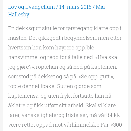
opp!
Lov og Evangelium
/
14. mars 2016
/
Mia
Hallesby
En dekksgutt skulle for førstegang klatre opp i
masten. Det gikkgodt i begynnelsen, men etter
hvertsom han kom høyrere opp, ble
hansvimmel og redd for å falle ned. «Hva skal
jeg gjøre?», roptehan og så ned på kapteinen,
somstod på dekket og så på. «Se opp, gutt!»,
ropte dennetilbake. Gutten gjorde som
kapteinensa, og uten frykt fortsatte han nå
åklatre og fikk utført sitt arbeid. Skal vi klare
farer, vanskeligheterog fristelser, må vårtblikk
være rettet oppad mot vårhimmelske Far. «300