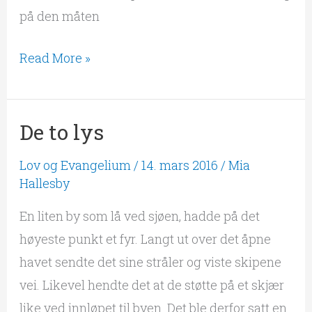
på den måten
Read More »
De to lys
De
to
Lov og Evangelium
/
14. mars 2016
/
Mia
lys
Hallesby
En liten by som lå ved sjøen, hadde på det
høyeste punkt et fyr. Langt ut over det åpne
havet sendte det sine stråler og viste skipene
vei. Likevel hendte det at de støtte på et skjær
like ved innløpet til byen. Det ble derfor satt en