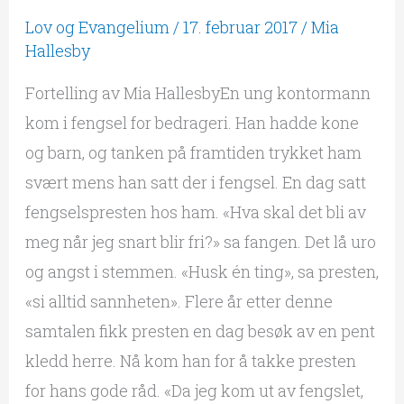
alltid
Lov og Evangelium
/
17. februar 2017
/
Mia
sannheten
Hallesby
Fortelling av Mia HallesbyEn ung kontormann
kom i fengsel for bedrageri. Han hadde kone
og barn, og tanken på framtiden trykket ham
svært mens han satt der i fengsel. En dag satt
fengselspresten hos ham. «Hva skal det bli av
meg når jeg snart blir fri?» sa fangen. Det lå uro
og angst i stemmen. «Husk én ting», sa presten,
«si alltid sannheten». Flere år etter denne
samtalen fikk presten en dag besøk av en pent
kledd herre. Nå kom han for å takke presten
for hans gode råd. «Da jeg kom ut av fengslet,