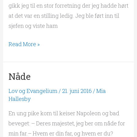
gikk jeg til en stor forretning der jeg hadde hørt
at det var en stilling ledig. Jeg ble ført inn til
sjefen og viste ham
Read More »
Nåde
Nåde
Lov og Evangelium
/
21. juni 2016
/
Mia
Hallesby
En ung pike kom til keiser Napoleon og bad
beveget: – Deres majestet, jeg ber om nåde for
min far.– Hvem er din far, og hvem er du?