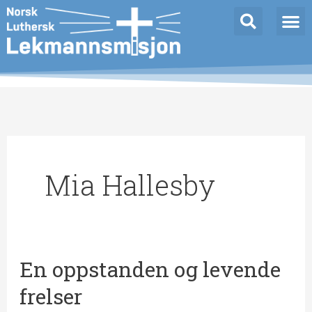
Hopp
rett
til
innholdet
Mia Hallesby
En oppstanden og levende
En
oppstanden
frelser
og