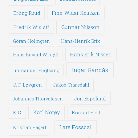
Erling Ruud
Finn-Widar Knutzen
Gunnar Nilsson
Fredrik Wisløff
Göran Holmgren
Hans-Henrik Brix
Hans Erik Nissen
Hans Edvard Wisløff
Ingar Gangås
Immanuel Fuglsang
J. F. Løvgren
Jakob Traasdahl
Jon Espeland
Johannes Thorvaldsen
Karl Notøy
Konrad Fjell
K. G.
Lars Fossdal
Kristian Fagerli