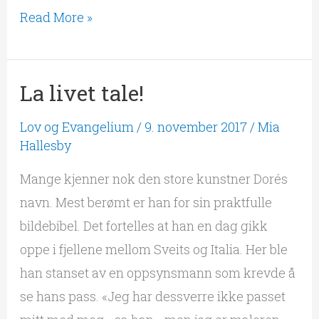
Read More »
La livet tale!
La
livet
Lov og Evangelium
/
9. november 2017
/
Mia
tale!
Hallesby
Mange kjenner nok den store kunstner Dorés
navn. Mest berømt er han for sin praktfulle
bildebibel. Det fortelles at han en dag gikk
oppe i fjellene mellom Sveits og Italia. Her ble
han stanset av en oppsynsmann som krevde å
se hans pass. «Jeg har dessverre ikke passet