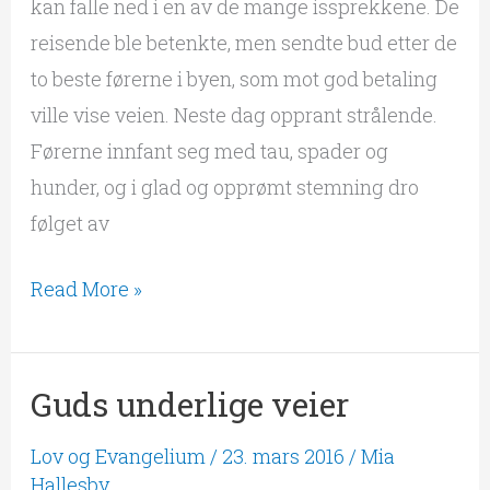
kan falle ned i en av de mange issprekkene. De
reisende ble betenkte, men sendte bud etter de
to beste førerne i byen, som mot god betaling
ville vise veien. Neste dag opprant strålende.
Førerne innfant seg med tau, spader og
hunder, og i glad og opprømt stemning dro
følget av
Read More »
Guds underlige veier
Guds
underlige
Lov og Evangelium
/
23. mars 2016
/
Mia
veier
Hallesby