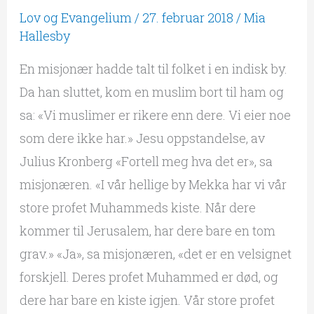
Lov og Evangelium
/
27. februar 2018
/
Mia
levende
Hallesby
frelser
En misjonær hadde talt til folket i en indisk by.
Da han sluttet, kom en muslim bort til ham og
sa: «Vi muslimer er rikere enn dere. Vi eier noe
som dere ikke har.» Jesu oppstandelse, av
Julius Kronberg «Fortell meg hva det er», sa
misjonæren. «I vår hellige by Mekka har vi vår
store profet Muhammeds kiste. Når dere
kommer til Jerusalem, har dere bare en tom
grav.» «Ja», sa misjonæren, «det er en velsignet
forskjell. Deres profet Muhammed er død, og
dere har bare en kiste igjen. Vår store profet