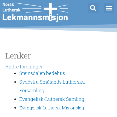
Hopp
rett
til
innholdet
Lenker
Andre foreninger
Steinsdalen bedehus
Sydöstra Smålands Lutherska
Församling
Evangelisk-Luthersk Samling
Evangelisk Luthersk Misjonslag