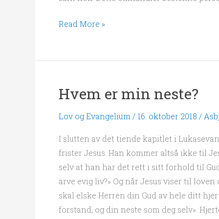
Read More »
Hvem er min neste?
Hvem
er
Lov og Evangelium
/
16. oktober 2018
/
Asb
min
neste?
I slutten av det tiende kapitlet i Lukaseva
frister Jesus. Han kommer altså ikke til Je
selv at han har det rett i sitt forhold til Gu
arve evig liv?» Og når Jesus viser til love
skal elske Herren din Gud av hele ditt hjert
forstand, og din neste som deg selv». Hjer