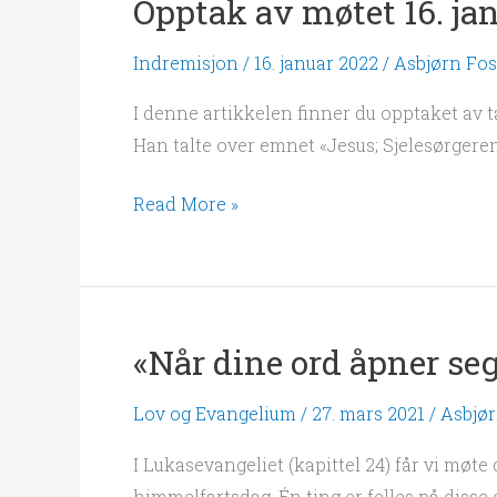
Opptak av møtet 16. ja
Indremisjon
/
16. januar 2022
/
Asbjørn Fos
I denne artikkelen finner du opptaket av ta
Han talte over emnet «Jesus; Sjelesørgeren 
Read More »
«Når dine ord åpner seg,
«Når
dine
Lov og Evangelium
/
27. mars 2021
/
Asbjør
ord
åpner
I Lukasevangeliet (kapittel 24) får vi møte
seg,
himmelfartsdag. Én ting er felles på disse 