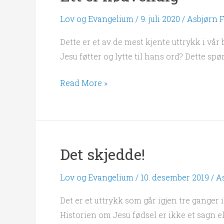
er
Lov og Evangelium
/
9. juli 2020
/
Asbjørn F
nødvendig
Dette er et av de mest kjente uttrykk i vår
Jesu føtter og lytte til hans ord? Dette spø
Read More »
Det skjedde!
Det
skjedde!
Lov og Evangelium
/
10. desember 2019
/
As
Det er et uttrykk som går igjen tre ganger 
Historien om Jesu fødsel er ikke et sagn el