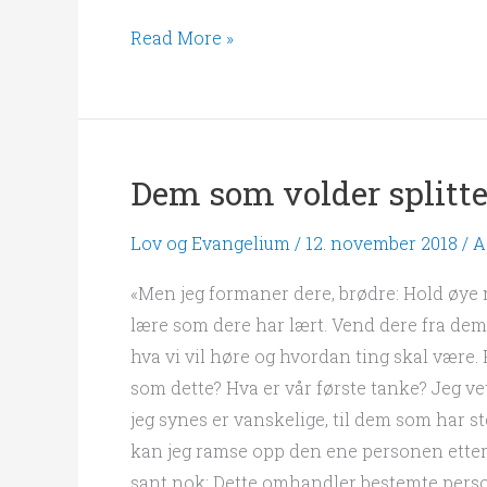
Read More »
Dem som volder splitte
Dem
som
Lov og Evangelium
/
12. november 2018
/
A
volder
splittelse
«Men jeg formaner dere, brødre: Hold øye
lære som dere har lært. Vend dere fra dem!»
hva vi vil høre og hvordan ting skal være. 
som dette? Hva er vår første tanke? Jeg ve
jeg synes er vanskelige, til dem som har s
kan jeg ramse opp den ene personen etter 
sant nok: Dette omhandler bestemte perso