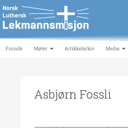
Hopp
rett
til
innholdet
Forside
Møter
Artikkelarkiv
Media
Asbjørn Fossli