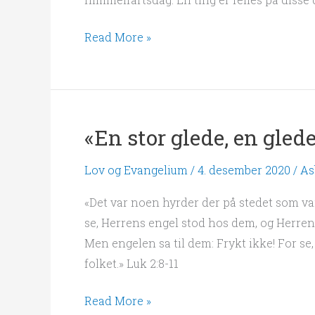
gir
de
Read More »
lys»
«En stor glede, en glede 
«En
stor
Lov og Evangelium
/
4. desember 2020
/
As
glede,
en
«Det var noen hyrder der på stedet som va
glede
se, Herrens engel stod hos dem, og Herren
for
Men engelen sa til dem: Frykt ikke! For se,
alt
folket.» Luk 2:8-11
folket»
Read More »