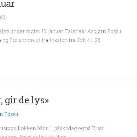
nuar
sli
len under møtet 16. januar. Taler var Asbjørn Fossli.
og Frelseren» ut fra teksten fra Joh 4:1-26
 gir de lys»
n Fossli
 disippelflokken både 1. påskedag og på Kristi
dagene: Jesus er tatt fra dem.