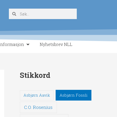
Søk
Søk
Informasjon
Nyhetsbrev NLL
Stikkord
Asbjørn Fossli
Asbjørn Aavik
C.O. Rosenius