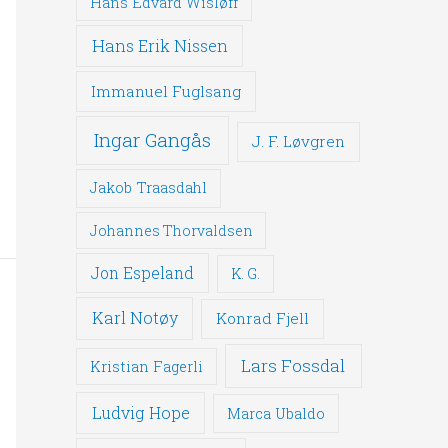
Hans Edvard Wisløff
Hans Erik Nissen
Immanuel Fuglsang
Ingar Gangås
J. F. Løvgren
Jakob Traasdahl
Johannes Thorvaldsen
Jon Espeland
K. G.
Karl Notøy
Konrad Fjell
Lars Fossdal
Kristian Fagerli
Ludvig Hope
Marca Ubaldo