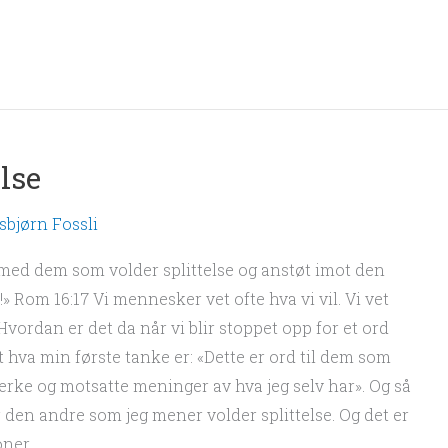
lse
sbjørn Fossli
 med dem som volder splittelse og anstøt imot den
 Rom 16:17 Vi mennesker vet ofte hva vi vil. Vi vet
Hvordan er det da når vi blir stoppet opp for et ord
t hva min første tanke er: «Dette er ord til dem som
terke og motsatte meninger av hva jeg selv har». Og så
den andre som jeg mener volder splittelse. Og det er
ner.