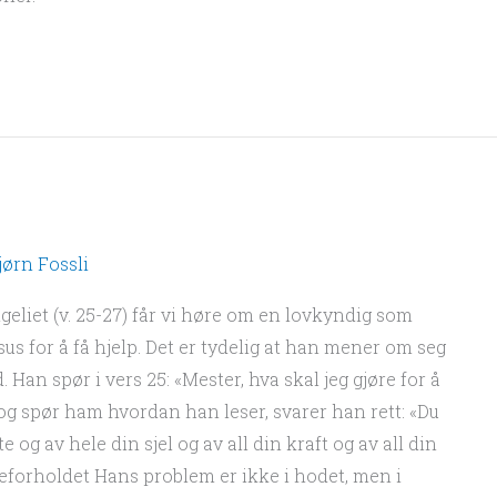
jørn Fossli
ngeliet (v. 25-27) får vi høre om en lovkyndig som
sus for å få hjelp. Det er tydelig at han mener om seg
d. Han spør i vers 25: «Mester, hva skal jeg gjøre for å
n og spør ham hvordan han leser, svarer han rett: «Du
e og av hele din sjel og av all din kraft og av all din
teforholdet Hans problem er ikke i hodet, men i