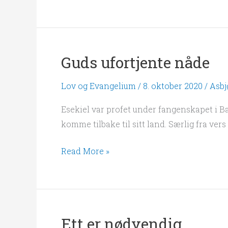
Guds ufortjente nåde
Guds
ufortjente
Lov og Evangelium
/
8. oktober 2020
/
Asbj
nåde
Esekiel var profet under fangenskapet i Bab
komme tilbake til sitt land. Særlig fra vers
Read More »
Ett er nødvendig
Ett