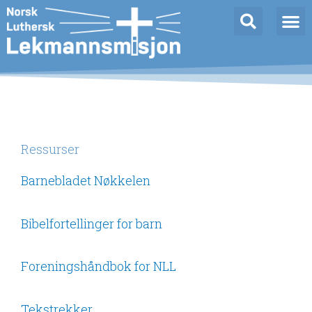
Hopp
rett
til
innholdet
Ressurser
Barnebladet Nøkkelen
Bibelfortellinger for barn
Foreningshåndbok for NLL
Tekstrekker