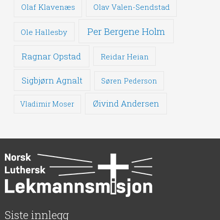
Olaf Klavenæs
Olav Valen-Sendstad
Per Bergene Holm
Ole Hallesby
Ragnar Opstad
Reidar Heian
Sigbjørn Agnalt
Søren Pederson
Øivind Andersen
Vladimir Moser
Siste innlegg