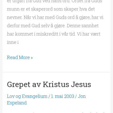
er utgått fra Gud ved hans ord. Ordet fra Guds
munn er et skaperord som skaper hva det
nevner. Når vi har med Guds ord å gjøre, har vi
derfor med Gud selv å gjøre. Denne sannhet
har kommet i miskreditt i vår tid. Vi har vært
inne i
Read More »
Grepet av Kristus Jesus
Grepet
av
Lov og Evangelium
/
1. mai 2003
/
Jon
Kristus
Espeland
Jesus