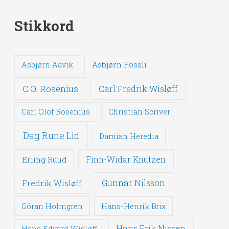
Stikkord
Asbjørn Fossli
Asbjørn Aavik
C.O. Rosenius
Carl Fredrik Wisløff
Carl Olof Rosenius
Christian Scriver
Dag Rune Lid
Damian Heredia
Erling Ruud
Finn-Widar Knutzen
Gunnar Nilsson
Fredrik Wisløff
Göran Holmgren
Hans-Henrik Brix
Hans Erik Nissen
Hans Edvard Wisløff