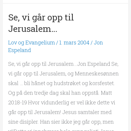
Se, vi går opp til
Se,
vi
Jerusalem…
går
Lov og Evangelium
/
1. mars 2004
/
Jon
opp
Espeland
til
Se, vi går opp til Jerusalem…Jon Espeland Se,
Jerusalem…
vi går opp til Jerusalem, og Menneskesønnen
skal … bli hånet og hudstrøket og korsfestet.
Og på den tredje dag skal han oppstå. Matt
20:18-19 Hvor vidunderlig er vel ikke dette vi
går opp til Jerusalem! Jesus samtaler med
sine disipler. Han sier ikke jeg går opp, men