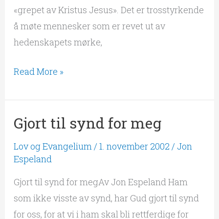
«grepet av Kristus Jesus». Det er trosstyrkende
å møte mennesker som er revet ut av
hedenskapets mørke,
Read More »
Gjort til synd for meg
Gjort
til
Lov og Evangelium
/
1. november 2002
/
Jon
synd
Espeland
for
Gjort til synd for megAv Jon Espeland Ham
meg
som ikke visste av synd, har Gud gjort til synd
for oss, for at vi i ham skal bli rettferdige for