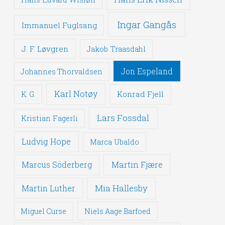
Ingar Gangås
Immanuel Fuglsang
J. F. Løvgren
Jakob Traasdahl
Jon Espeland
Johannes Thorvaldsen
Karl Notøy
Konrad Fjell
K. G.
Lars Fossdal
Kristian Fagerli
Ludvig Hope
Marca Ubaldo
Martin Fjære
Marcus Söderberg
Mia Hallesby
Martin Luther
Miguel Curse
Niels Aage Barfoed