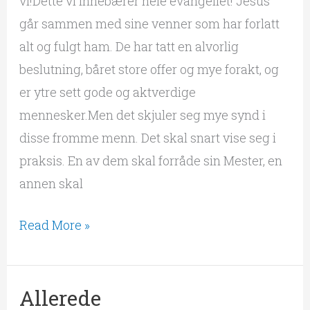
vi!Dette vi innebærer hele evangeliet! Jesus
går sammen med sine venner som har forlatt
alt og fulgt ham. De har tatt en alvorlig
beslutning, båret store offer og mye forakt, og
er ytre sett gode og aktverdige
mennesker.Men det skjuler seg mye synd i
disse fromme menn. Det skal snart vise seg i
praksis. En av dem skal forråde sin Mester, en
annen skal
Read More »
Allerede
Allerede