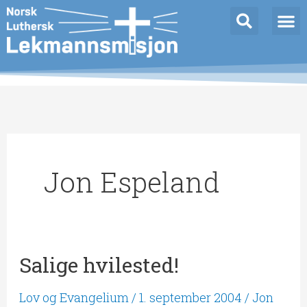
Hopp
rett
til
innholdet
Jon Espeland
Salige hvilested!
Salige
hvilested!
Lov og Evangelium
/
1. september 2004
/
Jon