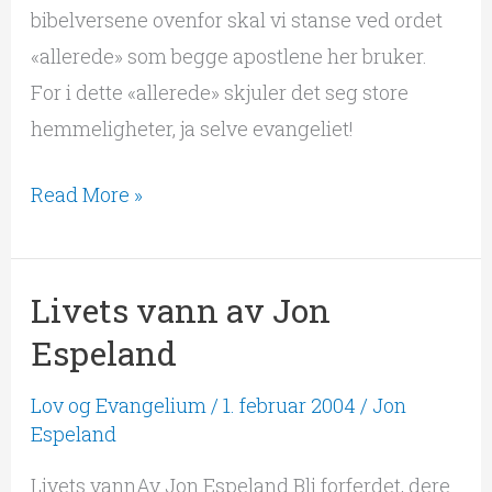
bibelversene ovenfor skal vi stanse ved ordet
«allerede» som begge apostlene her bruker.
For i dette «allerede» skjuler det seg store
hemmeligheter, ja selve evangeliet!
Read More »
Livets vann av Jon
Livets
vann
Espeland
av
Lov og Evangelium
/
1. februar 2004
/
Jon
Jon
Espeland
Espeland
Livets vannAv Jon Espeland Bli forferdet, dere