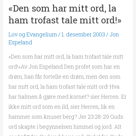
«Den som har mitt ord, la
«Den
som
ham trofast tale mitt ord!»
har
Lov og Evangelium
/
1. desember 2003
/
Jon
mitt
Espeland
ord,
«Den som har mitt ord, la ham trofast tale mitt
la
ord!»Av Jon Espeland Den profet som har en
ham
drøm, han får fortelle en drøm, men den som
trofast
har mitt ord, la ham trofast tale mitt ord! Hva
tale
har halmen å gjøre med kornet? sier Herren. Er
mitt
ikke mitt ord som en ild, sier Herren, lik en
ord!»
hammer som knuser berg? Jer 23:28-29 Guds
ord skapte i begynnelsen himmel og jord. Alt