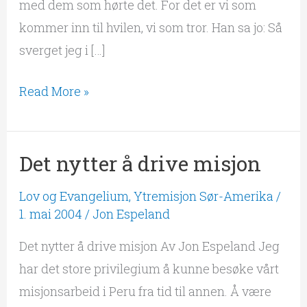
med dem som hørte det. For det er vi som
kommer inn til hvilen, vi som tror. Han sa jo: Så
sverget jeg i […]
Read More »
Det nytter å drive misjon
Det
nytter
Lov og Evangelium
,
Ytremisjon Sør-Amerika
/
å
1. mai 2004
/
Jon Espeland
drive
Det nytter å drive misjon Av Jon Espeland Jeg
misjon
har det store privilegium å kunne besøke vårt
misjonsarbeid i Peru fra tid til annen. Å være