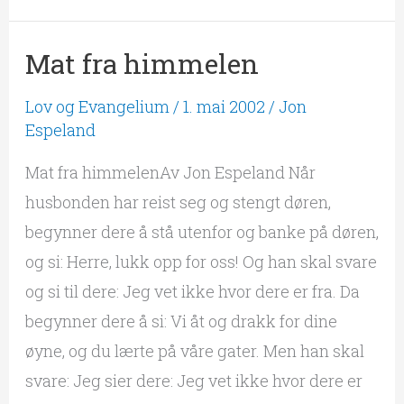
Mat fra himmelen
Mat
fra
Lov og Evangelium
/
1. mai 2002
/
Jon
himmelen
Espeland
Mat fra himmelenAv Jon Espeland Når
husbonden har reist seg og stengt døren,
begynner dere å stå utenfor og banke på døren,
og si: Herre, lukk opp for oss! Og han skal svare
og si til dere: Jeg vet ikke hvor dere er fra. Da
begynner dere å si: Vi åt og drakk for dine
øyne, og du lærte på våre gater. Men han skal
svare: Jeg sier dere: Jeg vet ikke hvor dere er