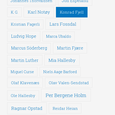
Jon Espeland
Johannes Thorvaldsen
Karl Notøy
Konrad Fjell
K. G.
Lars Fossdal
Kristian Fagerli
Ludvig Hope
Marca Ubaldo
Martin Fjære
Marcus Söderberg
Mia Hallesby
Martin Luther
Miguel Curse
Niels Aage Barfoed
Olaf Klavenæs
Olav Valen-Sendstad
Per Bergene Holm
Ole Hallesby
Ragnar Opstad
Reidar Heian