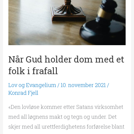
Når Gud holder dom med et
folk i frafall
Lov og Evangelium
/
10. november 2021
/
Konrad Fjell
«Den lovløse kommer etter Satans virksomhet
med all løgnens makt og tegn og under. Det
skjer med all urettferdighetens forførelse blant