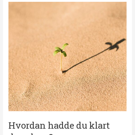
Hvordan
hadde
du
klart
deg
alene?
Hvordan hadde du klart