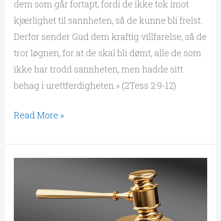
dem som går fortapt, fordi de ikke tok imot
kjærlighet til sannheten, så de kunne bli frelst.
Derfor sender Gud dem kraftig villfarelse, så de
tror løgnen, for at de skal bli dømt, alle de som
ikke har trodd sannheten, men hadde sitt
behag i urettferdigheten.» (2Tess 2:9-12)
Read More »
Når
Gud
holder
dom