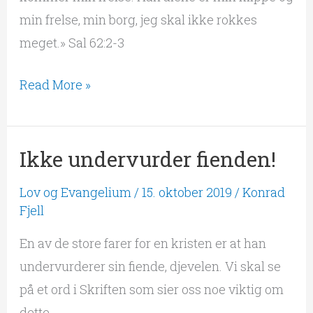
min frelse, min borg, jeg skal ikke rokkes
sjel
meget.» Sal 62:2-3
stille
Read More »
Ikke undervurder fienden!
Ikke
undervurder
Lov og Evangelium
/
15. oktober 2019
/
Konrad
fienden!
Fjell
En av de store farer for en kristen er at han
undervurderer sin fiende, djevelen. Vi skal se
på et ord i Skriften som sier oss noe viktig om
dette.