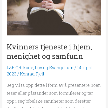
menighet
og
samfunn
Kvinners tjeneste i hjem,
menighet og samfunn
L&E QR-kode
,
Lov og Evangelium
/
14. april
2023
/
Konrad Fjell
Jeg vil ta opp dette i form av å presentere noen
teser eller påstander som formulerer og tar
opp i seg bibelske sannheter som deretter