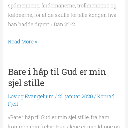
spåmennene, åndemanerne, trollmennene og
kaldeerne, for at de skulle fortelle kongen hva
han hadde drømt.» Dan 2:1-2
Read More »
Bare i håp til Gud er min
Bare
i
sjel stille
håp
Lov og Evangelium
/
21. januar 2020
/
Konrad
til
Fjell
Gud
«Bare i håp til Gud er min sjel stille, fra ham
er
kommer min frelse. Han alene er min klippe og
min