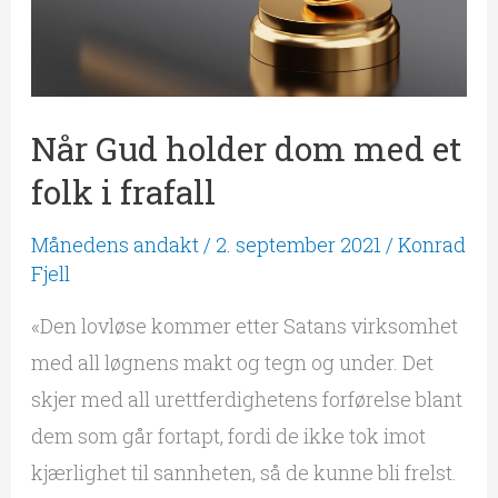
med
et
folk
i
Når Gud holder dom med et
frafall
folk i frafall
Månedens andakt
/
2. september 2021
/
Konrad
Fjell
«Den lovløse kommer etter Satans virksomhet
med all løgnens makt og tegn og under. Det
skjer med all urettferdighetens forførelse blant
dem som går fortapt, fordi de ikke tok imot
kjærlighet til sannheten, så de kunne bli frelst.