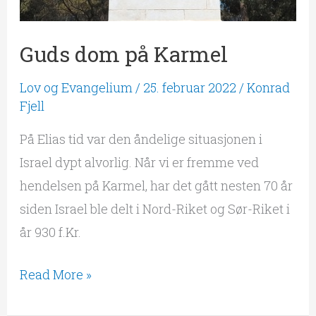
Guds dom på Karmel
Lov og Evangelium
/
25. februar 2022
/
Konrad
Fjell
På Elias tid var den åndelige situasjonen i
Israel dypt alvorlig. Når vi er fremme ved
hendelsen på Karmel, har det gått nesten 70 år
siden Israel ble delt i Nord-Riket og Sør-Riket i
år 930 f.Kr.
Read More »