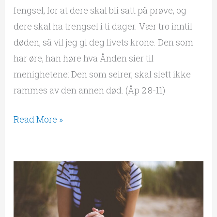
fengsel, for at dere skal bli satt på prøve, og
dere skal ha trengsel i ti dager. Vær tro inntil
døden, så vil jeg gi deg livets krone. Den som
har øre, han høre hva Ånden sier til
menighetene: Den som seirer, skal slett ikke
rammes av den annen død. (Åp 2:8-11)
Read More »
Kvinners
tjeneste
i
hjem,