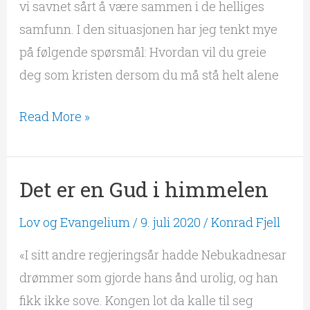
vi savnet sårt å være sammen i de helliges
samfunn. I den situasjonen har jeg tenkt mye
på følgende spørsmål: Hvordan vil du greie
deg som kristen dersom du må stå helt alene
Read More »
Det er en Gud i himmelen
Det
er
Lov og Evangelium
/
9. juli 2020
/
Konrad Fjell
en
Gud
«I sitt andre regjeringsår hadde Nebukadnesar
i
drømmer som gjorde hans ånd urolig, og han
himmelen
fikk ikke sove. Kongen lot da kalle til seg