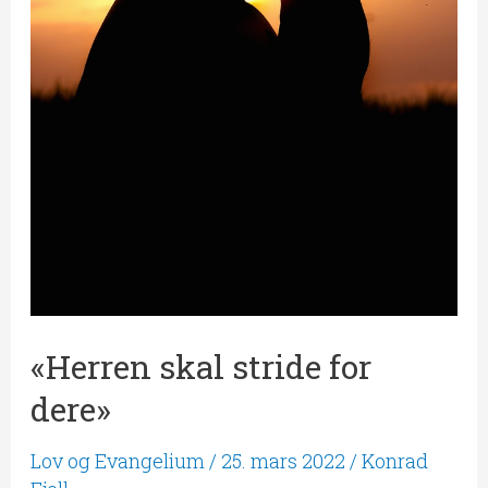
«Herren skal stride for
dere»
Lov og Evangelium
/
25. mars 2022
/
Konrad