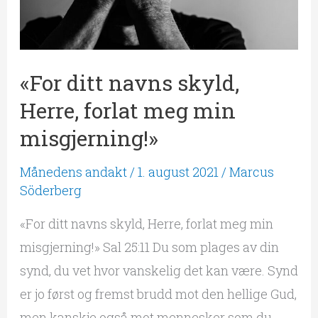
meg
min
misgjerning!»
«For ditt navns skyld,
Herre, forlat meg min
misgjerning!»
Månedens andakt
/
1. august 2021
/
Marcus
Söderberg
«For ditt navns skyld, Herre, forlat meg min
misgjerning!» Sal 25:11 Du som plages av din
synd, du vet hvor vanskelig det kan være. Synd
er jo først og fremst brudd mot den hellige Gud,
men kanskje også mot mennesker som du