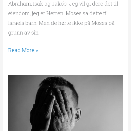
Abraham, Isak og Jakob. Jeg vil gi dere det til
eiendom, jeg er Herren. Moses sa dette til
Israels barn. Men de hørte ikke på Moses på
grunn av sin
Read More »
«For
ditt
navns
skyld,
Herre,
forlat