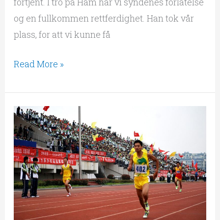
fortjent. I tro på Ham har vi syndenes forlatelse
og en fullkommen rettferdighet. Han tok vår
plass, for att vi kunne få
Read More »
Løp
for
å
vinne
seiersprisen!