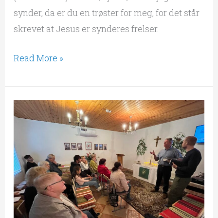
synder, da er du en trøster for meg, for det står
skrevet at Jesus er synderes frelser.
Read More »
Arbeid
før
natten
kommer