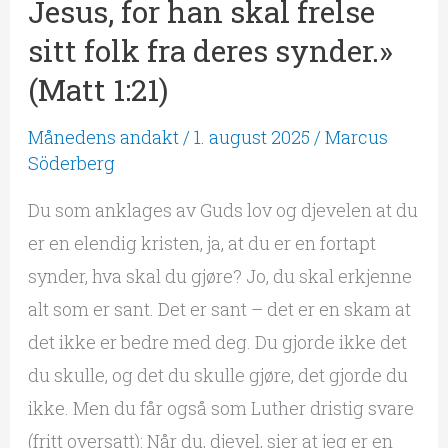
Jesus, for han skal frelse
frelse
sitt
sitt folk fra deres synder.»
folk
(Matt 1:21)
fra
Månedens andakt
/
1. august 2025
/
Marcus
deres
Söderberg
synder.»
(Matt
Du som anklages av Guds lov og djevelen at du
1:21)
er en elendig kristen, ja, at du er en fortapt
synder, hva skal du gjøre? Jo, du skal erkjenne
alt som er sant. Det er sant – det er en skam at
det ikke er bedre med deg. Du gjorde ikke det
du skulle, og det du skulle gjøre, det gjorde du
ikke. Men du får også som Luther dristig svare
(fritt oversatt): Når du, djevel, sier at jeg er en