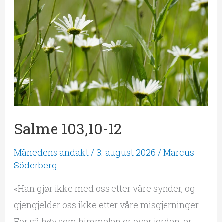
12
Salme 103,10-12
Månedens andakt
/
3. august 2026
/
Marcus
Söderberg
«Han gjør ikke med oss etter våre synder, og
gjengjelder oss ikke etter våre misgjerninger.
For så høy som himmelen er over jorden, er