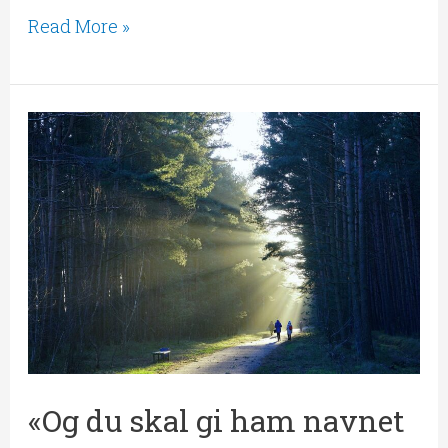
Read More »
«Og
du
skal
gi
ham
navnet
Jesus,
for
han
«Og du skal gi ham navnet
skal