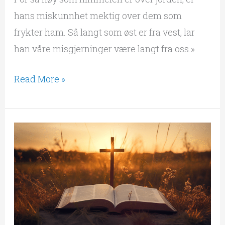
hans miskunnhet mektig over dem som
frykter ham. Så langt som øst er fra vest, lar
han våre misgjerninger være langt fra oss.»
Read More »
Min
nåde
er
nok
for
deg