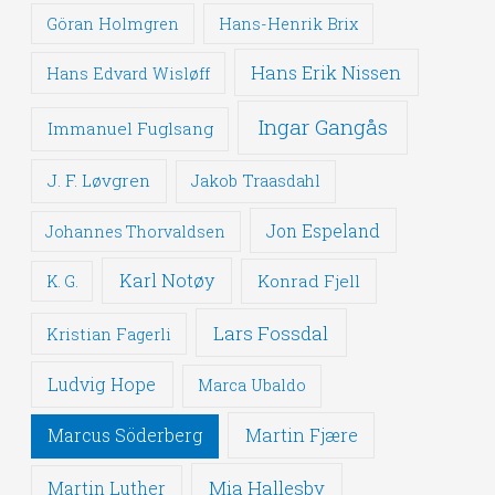
Göran Holmgren
Hans-Henrik Brix
Hans Erik Nissen
Hans Edvard Wisløff
Ingar Gangås
Immanuel Fuglsang
J. F. Løvgren
Jakob Traasdahl
Jon Espeland
Johannes Thorvaldsen
Karl Notøy
Konrad Fjell
K. G.
Lars Fossdal
Kristian Fagerli
Ludvig Hope
Marca Ubaldo
Martin Fjære
Marcus Söderberg
Mia Hallesby
Martin Luther