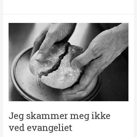
Jeg
skammer
meg
ikke
ved
evangeliet
Jeg skammer meg ikke
ved evangeliet