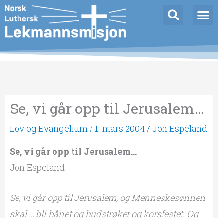
Hopp
rett
til
innholdet
Se, vi går opp til Jerusalem…
Lov og Evangelium
/
1. mars 2004
/
Jon Espeland
Se, vi går opp til Jerusalem…
Jon Espeland
Se, vi går opp til Jerusalem, og Menneskesønnen
skal … bli hånet og hudstrøket og korsfestet. Og