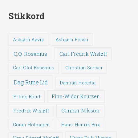
Stikkord
Asbjørn Fossli
Asbjørn Aavik
C.O. Rosenius
Carl Fredrik Wisløff
Carl Olof Rosenius
Christian Scriver
Dag Rune Lid
Damian Heredia
Erling Ruud
Finn-Widar Knutzen
Gunnar Nilsson
Fredrik Wisløff
Göran Holmgren
Hans-Henrik Brix
Hans Erik Nissen