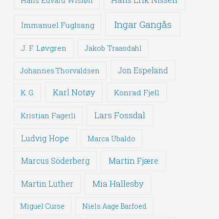
Hans Edvard Wisløff
Ingar Gangås
Immanuel Fuglsang
J. F. Løvgren
Jakob Traasdahl
Jon Espeland
Johannes Thorvaldsen
Karl Notøy
Konrad Fjell
K. G.
Lars Fossdal
Kristian Fagerli
Ludvig Hope
Marca Ubaldo
Martin Fjære
Marcus Söderberg
Mia Hallesby
Martin Luther
Miguel Curse
Niels Aage Barfoed