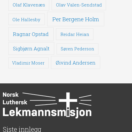
Olaf Klavenæs
Olav Valen-Sendstad
Per Bergene Holm
Ole Hallesby
Ragnar Opstad
Reidar Heian
Sigbjørn Agnalt
Søren Pederson
Øivind Andersen
Vladimir Moser
Siste innlegg