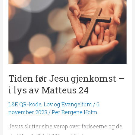
Jesu
gjenkomst
–
i
lys
av
Matteus
Tiden før Jesu gjenkomst –
24
i lys av Matteus 24
L&E QR-kode
,
Lov og Evangelium
/
6.
november 2023
/
Per Bergene Holm
Jesus slutter sine verop over fariseerne og de