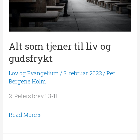
og
gudsfrykt
Alt som tjener til liv og
gudsfrykt
Lov og Evangelium
/
3. februar 2023
/
Per
Bergene Holm
2. Peters brev 1:3-11
Read More »