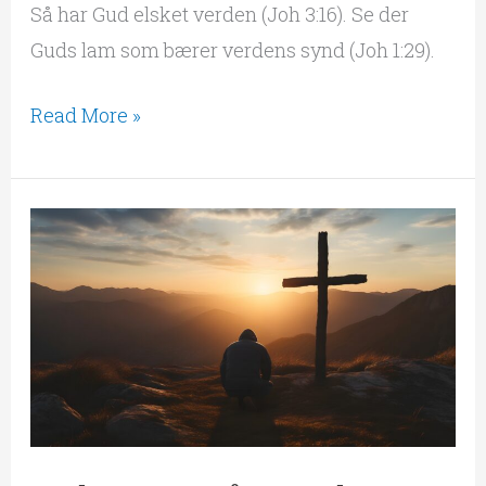
Så har Gud elsket verden (Joh 3:16). Se der
Guds lam som bærer verdens synd (Joh 1:29).
Read More »
Død
og
oppstått
med
Jesus