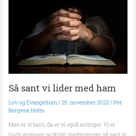
sant
vi
lider
med
ham
Så sant vi lider med ham
Lov og Evangelium
/
25. november 2022
/
Per
Bergene Holm
Men er vi barn, da er vi også arvinger. Vi er
Guds arvinger og Kristi medarvinger, så sant vi