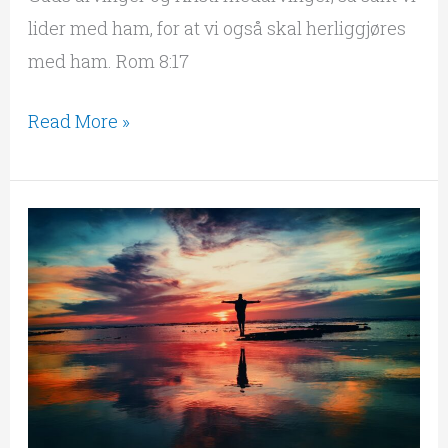
lider med ham, for at vi også skal herliggjøres
med ham. Rom 8:17
Read More »
Gjort
lik
med
Jesus