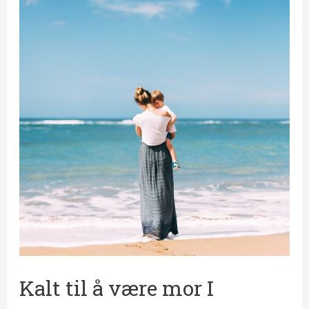
å
være
mor
I
Kalt til å være mor I