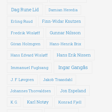
Dag Rune Lid
Damian Heredia
Erling Ruud
Finn-Widar Knutzen
Gunnar Nilsson
Fredrik Wisløff
Göran Holmgren
Hans-Henrik Brix
Hans Erik Nissen
Hans Edvard Wisløff
Ingar Gangås
Immanuel Fuglsang
J. F. Løvgren
Jakob Traasdahl
Jon Espeland
Johannes Thorvaldsen
Karl Notøy
Konrad Fjell
K. G.