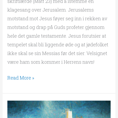
skriftlærde (Matt 23) med å istemme en
klagesang over Jerusalem. Jerusalems
motstand mot Jesus føyer seg inn i rekken av
motstand og drap på Guds profeter gjennom
hele det gamle testamente. Jesus forutsier at
tempelet skal bli liggende øde og at jødefolket
ikke skal se sin Messias før det sier: Velsignet
være ham som kommer i Herrens navn!
Read More »
2Kor
5:14-