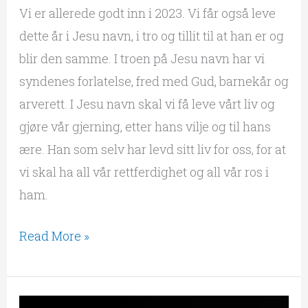
Vi er allerede godt inn i 2023. Vi får også leve
dette år i Jesu navn, i tro og tillit til at han er og
blir den samme. I troen på Jesu navn har vi
syndenes forlatelse, fred med Gud, barnekår og
arverett. I Jesu navn skal vi få leve vårt liv og
gjøre vår gjerning, etter hans vilje og til hans
ære. Han som selv har levd sitt liv for oss, for at
vi skal ha all vår rettferdighet og all vår ros i
ham.
Read More »
Så