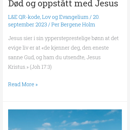
Død og oppstått med Jesus
L&E QR-kode
,
Lov og Evangelium
/
20.
september 2023
/
Per Bergene Holm
Jesus sier i sin yppersteprestelige bønn at det
evige liv er at «de kjenner deg, den eneste
sanne Gud, og ham du utsendte, Jesus
Kristus.» (Joh 17:3)
Read More »
Kalt
til