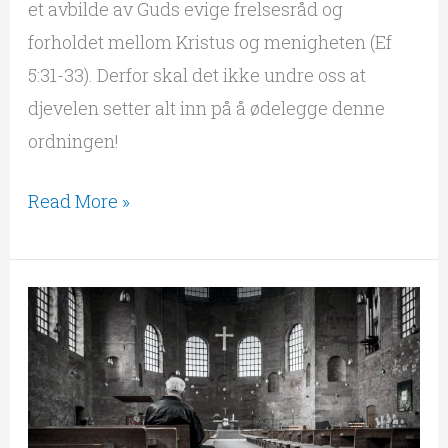
et avbilde av Guds evige frelsesråd og
forholdet mellom Kristus og menigheten (Ef
5:31-33). Derfor skal det ikke undre oss at
djevelen setter alt inn på å ødelegge denne
ordningen!
Read More »
Alt
som
tjener
til
liv