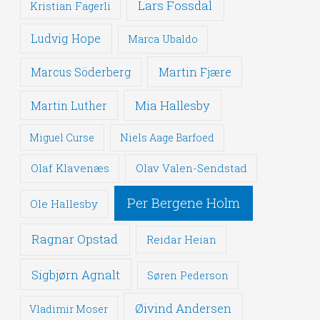
Lars Fossdal
Kristian Fagerli
Ludvig Hope
Marca Ubaldo
Martin Fjære
Marcus Söderberg
Mia Hallesby
Martin Luther
Miguel Curse
Niels Aage Barfoed
Olaf Klavenæs
Olav Valen-Sendstad
Per Bergene Holm
Ole Hallesby
Ragnar Opstad
Reidar Heian
Sigbjørn Agnalt
Søren Pederson
Øivind Andersen
Vladimir Moser