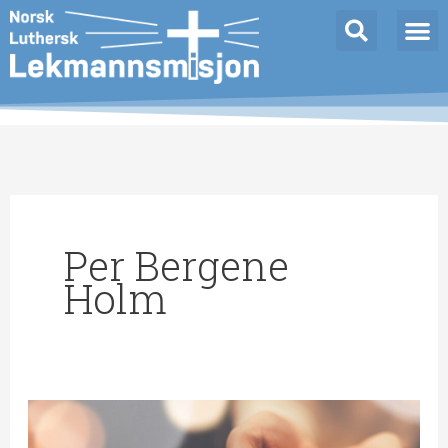
Hopp
rett
til
innholdet
Per Bergene
Holm
Tiden
før