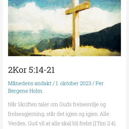
21
2Kor 5:14-21
Månedens andakt
/
1. oktober 2023
/
Per
Bergene Holm
Når Skriften taler om Guds frelsesvilje og
frelsesgjerning, står det igjen og igjen: Alle.
Verden. Gud vil at alle skal bli frelst (1Tim 2:4).