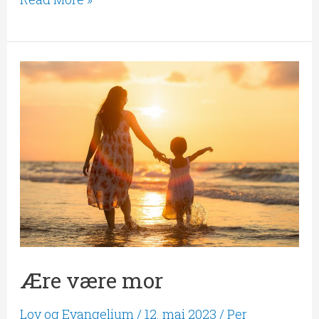
Ære
være
mor
Ære være mor
Lov og Evangelium
/
12. mai 2023
/
Per