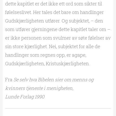
dette kapitlet er det ikke ett ord som sikter til
følelseslivet. Her tales det bare om handlinger
Gudskjærligheten utfører. Og subjektet, – den
som utfører gjerningene dette kapitlet taler om –
er ikke personen som svulmer av søte følelser av
sin store kjærlighet. Nei, subjektet for alle de
handlinger som regnes opp, er agape,
Gudskjærligheten, Kristuskjærligheten.
Fra
Se selv hva Bibelen sier om menns og
kvinners tjeneste i menigheten,
Lunde Forlag 1990