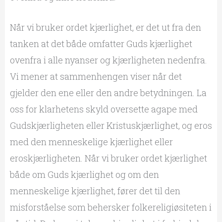
Når vi bruker ordet kjærlighet, er det ut fra den
tanken at det både omfatter Guds kjærlighet
ovenfra i alle nyanser og kjærligheten nedenfra.
Vi mener at sammenhengen viser når det
gjelder den ene eller den andre betydningen. La
oss for klarhetens skyld oversette agape med
Gudskjærligheten eller Kristuskjærlighet, og eros
med den menneskelige kjærlighet eller
eroskjærligheten. Når vi bruker ordet kjærlighet
både om Guds kjærlighet og om den
menneskelige kjærlighet, fører det til den
misforståelse som behersker folkereligiøsiteten i