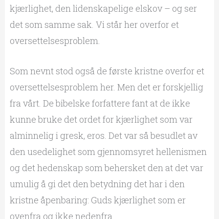
kjærlighet, den lidenskapelige elskov – og ser
det som samme sak. Vi står her overfor et
oversettelsesproblem.
Som nevnt stod også de første kristne overfor et
oversettelsesproblem her. Men det er forskjellig
fra vårt. De bibelske forfattere fant at de ikke
kunne bruke det ordet for kjærlighet som var
alminnelig i gresk, eros. Det var så besudlet av
den usedelighet som gjennomsyret hellenismen
og det hedenskap som behersket den at det var
umulig å gi det den betydning det har i den
kristne åpenbaring: Guds kjærlighet som er
ovenfra og ikke nedenfra.