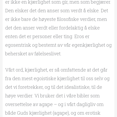
er ikke en kjærlighet som gir, men som begjærer.
Den elsker det den anser som verdt å elske. Det
er ikke bare de høyeste filosofiske verdier, men
det den anser verdt eller fordelaktig å elske
enten det er personer eller ting. Eros er
egosentrisk og bestemt av vår egenkjærlighet og
behersket av følelseslivet.
Vårt ord, kjærlighet, er så omfattende at det går
fra den mest egoistiske kjærlighet til oss selv og
det vi foretrekker, og til det idealistiske, til de
høye verdier. Vi bruker det i våre bibler som
oversettelse av agape – og i vårt dagligliv om
både Guds kjærlighet (agape), og om erotisk