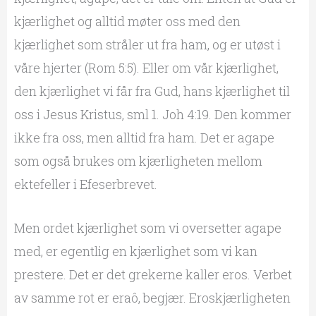
kjærlighet og alltid møter oss med den
kjærlighet som stråler ut fra ham, og er utøst i
våre hjerter (Rom 5:5). Eller om vår kjærlighet,
den kjærlighet vi får fra Gud, hans kjærlighet til
oss i Jesus Kristus, sml 1. Joh 4:19. Den kommer
ikke fra oss, men alltid fra ham. Det er agape
som også brukes om kjærligheten mellom
ektefeller i Efeserbrevet.
Men ordet kjærlighet som vi oversetter agape
med, er egentlig en kjærlighet som vi kan
prestere. Det er det grekerne kaller eros. Verbet
av samme rot er eraô, begjær. Eroskjærligheten