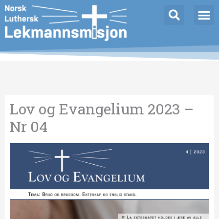
Hopp
Innleggnavigasjon
rett
til
innholdet
Lov og Evangelium 2023 –
Nr 04