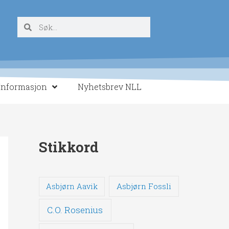
Søk
Søk
Informasjon
Nyhetsbrev NLL
Stikkord
Asbjørn Fossli
Asbjørn Aavik
C.O. Rosenius