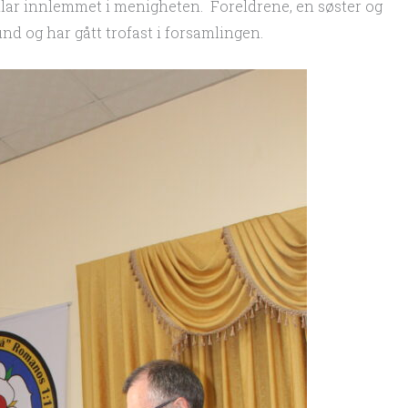
lar innlemmet i menigheten. Foreldrene, en søster og
d og har gått trofast i forsamlingen.