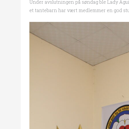
Under avslutningen på søndag ble Lady Agui
et tantebarn har vært medlemmer en god stun