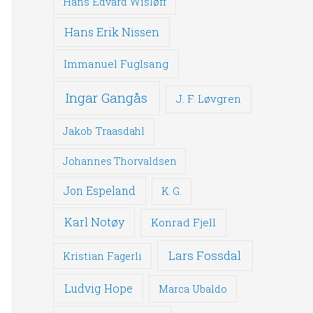
Hans Edvard Wisløff
Hans Erik Nissen
Immanuel Fuglsang
Ingar Gangås
J. F. Løvgren
Jakob Traasdahl
Johannes Thorvaldsen
Jon Espeland
K. G.
Karl Notøy
Konrad Fjell
Lars Fossdal
Kristian Fagerli
Ludvig Hope
Marca Ubaldo