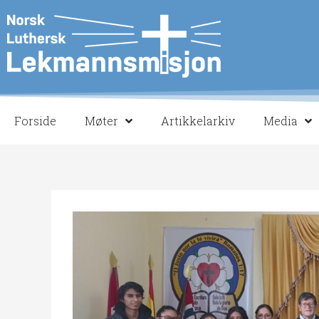
Hopp
rett
til
innholdet
Forside
Møter
Artikkelarkiv
Media