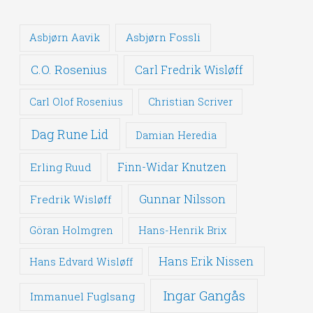
Asbjørn Fossli
Asbjørn Aavik
C.O. Rosenius
Carl Fredrik Wisløff
Carl Olof Rosenius
Christian Scriver
Dag Rune Lid
Damian Heredia
Erling Ruud
Finn-Widar Knutzen
Gunnar Nilsson
Fredrik Wisløff
Göran Holmgren
Hans-Henrik Brix
Hans Erik Nissen
Hans Edvard Wisløff
Ingar Gangås
Immanuel Fuglsang