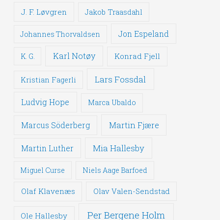
J. F. Løvgren
Jakob Traasdahl
Jon Espeland
Johannes Thorvaldsen
Karl Notøy
Konrad Fjell
K. G.
Lars Fossdal
Kristian Fagerli
Ludvig Hope
Marca Ubaldo
Martin Fjære
Marcus Söderberg
Mia Hallesby
Martin Luther
Miguel Curse
Niels Aage Barfoed
Olaf Klavenæs
Olav Valen-Sendstad
Per Bergene Holm
Ole Hallesby