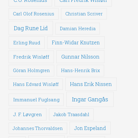
Carl Olof Rosenius
Christian Scriver
Dag Rune Lid
Damian Heredia
Erling Ruud
Finn-Widar Knutzen
Gunnar Nilsson
Fredrik Wisløff
Göran Holmgren
Hans-Henrik Brix
Hans Erik Nissen
Hans Edvard Wisløff
Ingar Gangås
Immanuel Fuglsang
J. F. Løvgren
Jakob Traasdahl
Jon Espeland
Johannes Thorvaldsen