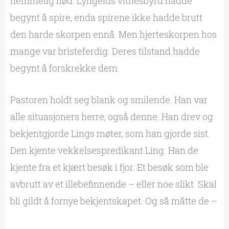
hemmelig nød. Lyngeids vitnesbyrd hadde
begynt å spire, enda spirene ikke hadde brutt
den harde skorpen ennå. Men hjerteskorpen hos
mange var bristeferdig. Deres tilstand hadde
begynt å forskrekke dem.
Pastoren holdt seg blank og smilende. Han var
alle situasjoners herre, også denne. Han drev og
bekjentgjorde Lings møter, som han gjorde sist.
Den kjente vekkelsespredikant Ling. Han de
kjente fra et kjært besøk i fjor. Et besøk som ble
avbrutt av et illebefinnende – eller noe slikt. Skal
bli gildt å fornye bekjentskapet. Og så måtte de –