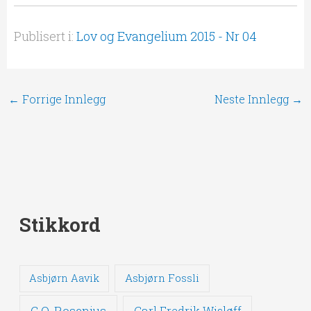
Publisert i:
Lov og Evangelium 2015 - Nr 04
←
Forrige Innlegg
Neste Innlegg
→
Stikkord
Asbjørn Fossli
Asbjørn Aavik
C.O. Rosenius
Carl Fredrik Wisløff