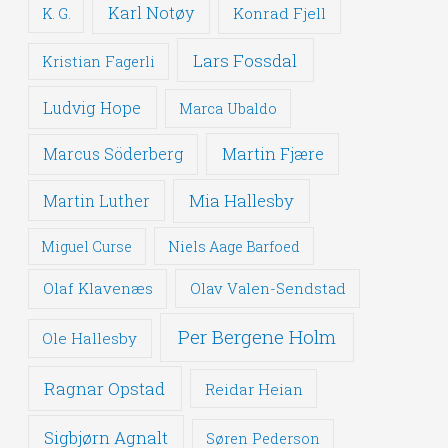
Karl Notøy
Konrad Fjell
K. G.
Lars Fossdal
Kristian Fagerli
Ludvig Hope
Marca Ubaldo
Martin Fjære
Marcus Söderberg
Mia Hallesby
Martin Luther
Miguel Curse
Niels Aage Barfoed
Olaf Klavenæs
Olav Valen-Sendstad
Per Bergene Holm
Ole Hallesby
Ragnar Opstad
Reidar Heian
Sigbjørn Agnalt
Søren Pederson