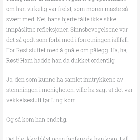
om han virkelig var frelst, som moren maste så
svært med. Nei, hans hjerte tålte ikke slike
innpåslitne refleksjoner. Sinnsbevegelsene var
det så godt som forbi med i forretningen iallfall.
For Røst sluttet med å gnåle om pålegg. Ha, ha,
Røst! Ham hadde han da dukket ordentlig!
Jo, den som kunne ha samlet inntrykkene av
stemningen i menigheten, ville ha sagt at det var
vekkelsesluft før Ling kom.
Og så kom han endelig.
Det ble ikke blåst noen fanfare da han kom. I all