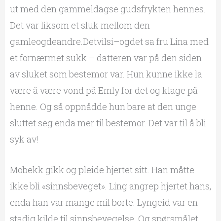
ut med den gammeldagse gudsfrykten hennes.
Det var liksom et sluk mellom den
gamleogdeandre.Detvilsi–ogdet sa fru Lina med
et fornærmet sukk – datteren var på den siden
av sluket som bestemor var. Hun kunne ikke la
være å være vond på Emly for det og klage på
henne. Og så oppnådde hun bare at den unge
sluttet seg enda mer til bestemor. Det var til å bli
syk av!
Mobekk gikk og pleide hjertet sitt. Han måtte
ikke bli «sinnsbeveget». Ling angrep hjertet hans,
enda han var mange mil borte. Lyngeid var en
stadig kilde til sinnsbevegelse. Og spørsmålet