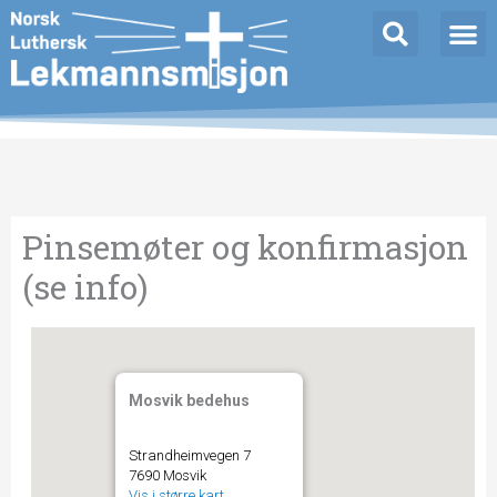
Hopp
rett
til
innholdet
Pinsemøter og konfirmasjon
(se info)
Mosvik bedehus
Strandheimvegen 7
7690 Mosvik
Vis i større kart