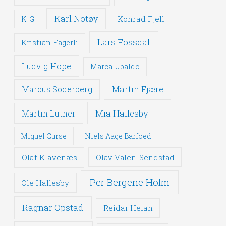
Karl Notøy
Konrad Fjell
K. G.
Lars Fossdal
Kristian Fagerli
Ludvig Hope
Marca Ubaldo
Martin Fjære
Marcus Söderberg
Mia Hallesby
Martin Luther
Miguel Curse
Niels Aage Barfoed
Olaf Klavenæs
Olav Valen-Sendstad
Per Bergene Holm
Ole Hallesby
Ragnar Opstad
Reidar Heian