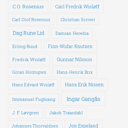
C.O. Rosenius
Carl Fredrik Wisløff
Carl Olof Rosenius
Christian Scriver
Dag Rune Lid
Damian Heredia
Erling Ruud
Finn-Widar Knutzen
Gunnar Nilsson
Fredrik Wisløff
Göran Holmgren
Hans-Henrik Brix
Hans Erik Nissen
Hans Edvard Wisløff
Ingar Gangås
Immanuel Fuglsang
J. F. Løvgren
Jakob Traasdahl
Jon Espeland
Johannes Thorvaldsen