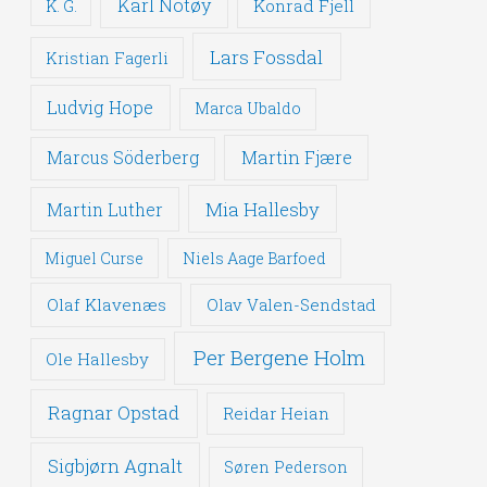
Karl Notøy
Konrad Fjell
K. G.
Lars Fossdal
Kristian Fagerli
Ludvig Hope
Marca Ubaldo
Martin Fjære
Marcus Söderberg
Mia Hallesby
Martin Luther
Miguel Curse
Niels Aage Barfoed
Olaf Klavenæs
Olav Valen-Sendstad
Per Bergene Holm
Ole Hallesby
Ragnar Opstad
Reidar Heian
Sigbjørn Agnalt
Søren Pederson