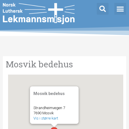
Hopp
rett
til
innholdet
Mosvik bedehus
Mosvik bedehus
Strandheimvegen 7
7690 Mosvik
Vis i større kart