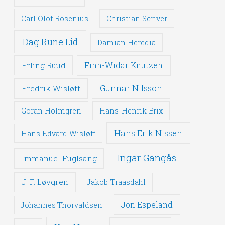
Carl Olof Rosenius
Christian Scriver
Dag Rune Lid
Damian Heredia
Erling Ruud
Finn-Widar Knutzen
Gunnar Nilsson
Fredrik Wisløff
Göran Holmgren
Hans-Henrik Brix
Hans Erik Nissen
Hans Edvard Wisløff
Ingar Gangås
Immanuel Fuglsang
J. F. Løvgren
Jakob Traasdahl
Jon Espeland
Johannes Thorvaldsen