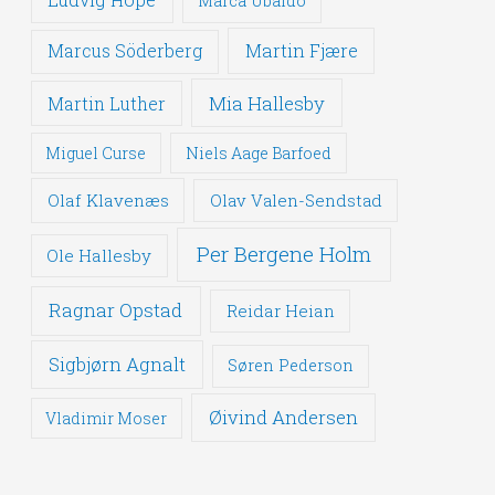
Marca Ubaldo
Martin Fjære
Marcus Söderberg
Mia Hallesby
Martin Luther
Miguel Curse
Niels Aage Barfoed
Olaf Klavenæs
Olav Valen-Sendstad
Per Bergene Holm
Ole Hallesby
Ragnar Opstad
Reidar Heian
Sigbjørn Agnalt
Søren Pederson
Øivind Andersen
Vladimir Moser