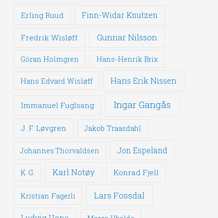
Erling Ruud
Finn-Widar Knutzen
Gunnar Nilsson
Fredrik Wisløff
Göran Holmgren
Hans-Henrik Brix
Hans Erik Nissen
Hans Edvard Wisløff
Ingar Gangås
Immanuel Fuglsang
J. F. Løvgren
Jakob Traasdahl
Jon Espeland
Johannes Thorvaldsen
Karl Notøy
Konrad Fjell
K. G.
Lars Fossdal
Kristian Fagerli
Ludvig Hope