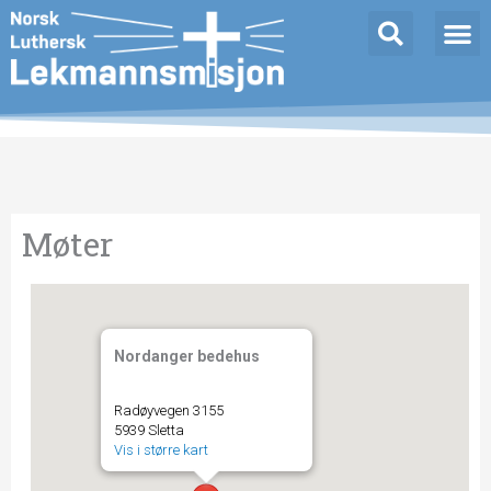
Hopp
rett
til
innholdet
Møter
Nordanger bedehus
Radøyvegen 3155
5939 Sletta
Vis i større kart