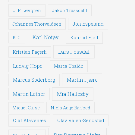
J. F. Løvgren
Jakob Traasdahl
Jon Espeland
Johannes Thorvaldsen
Karl Notøy
Konrad Fjell
K. G.
Lars Fossdal
Kristian Fagerli
Ludvig Hope
Marca Ubaldo
Martin Fjære
Marcus Söderberg
Mia Hallesby
Martin Luther
Miguel Curse
Niels Aage Barfoed
Olaf Klavenæs
Olav Valen-Sendstad