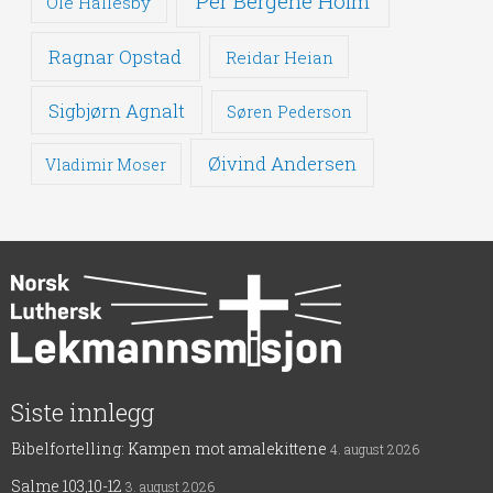
Per Bergene Holm
Ole Hallesby
Ragnar Opstad
Reidar Heian
Sigbjørn Agnalt
Søren Pederson
Øivind Andersen
Vladimir Moser
Siste innlegg
Bibelfortelling: Kampen mot amalekittene
4. august 2026
Salme 103,10-12
3. august 2026