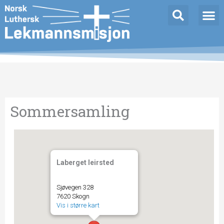
Hopp
rett
til
innholdet
Sommersamling
Laberget leirsted
Sjøvegen 328
7620 Skogn
Vis i større kart