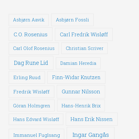
Asbjørn Fossli
Asbjørn Aavik
C.O. Rosenius
Carl Fredrik Wisløff
Carl Olof Rosenius
Christian Scriver
Dag Rune Lid
Damian Heredia
Erling Ruud
Finn-Widar Knutzen
Gunnar Nilsson
Fredrik Wisløff
Göran Holmgren
Hans-Henrik Brix
Hans Erik Nissen
Hans Edvard Wisløff
Ingar Gangås
Immanuel Fuglsang