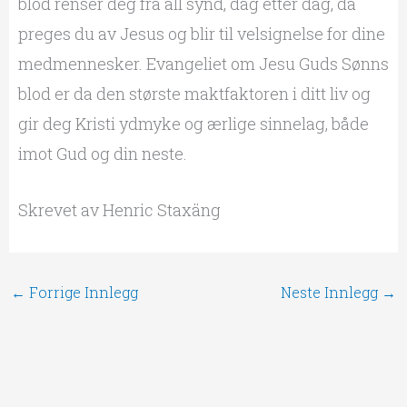
blod renser deg fra all synd, dag etter dag, da
preges du av Jesus og blir til velsignelse for dine
medmennesker. Evangeliet om Jesu Guds Sønns
blod er da den største maktfaktoren i ditt liv og
gir deg Kristi ydmyke og ærlige sinnelag, både
imot Gud og din neste.
Skrevet av Henric Staxäng
←
Forrige Innlegg
Neste Innlegg
→