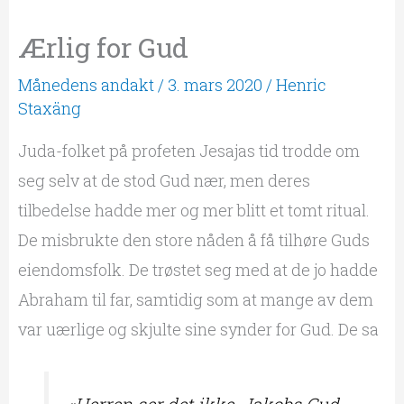
Ærlig for Gud
Månedens andakt
/
3. mars 2020
/
Henric
Staxäng
Juda-folket på profeten Jesajas tid trodde om
seg selv at de stod Gud nær, men deres
tilbedelse hadde mer og mer blitt et tomt ritual.
De misbrukte den store nåden å få tilhøre Guds
eiendomsfolk. De trøstet seg med at de jo hadde
Abraham til far, samtidig som at mange av dem
var uærlige og skjulte sine synder for Gud. De sa
«Herren ser det ikke, Jakobs Gud