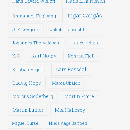
Hans Erik Nissen
Hans Edvard Wisløff
Ingar Gangås
Immanuel Fuglsang
J. F. Løvgren
Jakob Traasdahl
Jon Espeland
Johannes Thorvaldsen
Karl Notøy
Konrad Fjell
K. G.
Lars Fossdal
Kristian Fagerli
Ludvig Hope
Marca Ubaldo
Martin Fjære
Marcus Söderberg
Mia Hallesby
Martin Luther
Miguel Curse
Niels Aage Barfoed