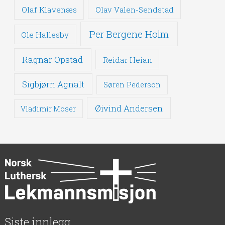
Olaf Klavenæs
Olav Valen-Sendstad
Per Bergene Holm
Ole Hallesby
Ragnar Opstad
Reidar Heian
Sigbjørn Agnalt
Søren Pederson
Øivind Andersen
Vladimir Moser
Siste innlegg