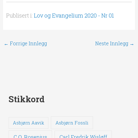
Publisert i:
Lov og Evangelium 2020 - Nr 01
←
Forrige Innlegg
Neste Innlegg
→
Stikkord
Asbjørn Fossli
Asbjørn Aavik
C.O. Rosenius
Carl Fredrik Wisløff