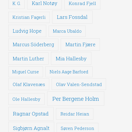
Karl Notøy
Konrad Fjell
K. G.
Lars Fossdal
Kristian Fagerli
Ludvig Hope
Marca Ubaldo
Martin Fjære
Marcus Söderberg
Mia Hallesby
Martin Luther
Miguel Curse
Niels Aage Barfoed
Olaf Klavenæs
Olav Valen-Sendstad
Per Bergene Holm
Ole Hallesby
Ragnar Opstad
Reidar Heian
Sigbjørn Agnalt
Søren Pederson