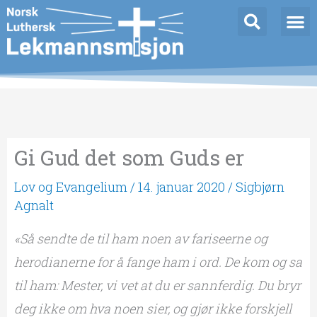
Hopp
rett
til
innholdet
Gi Gud det som Guds er
Lov og Evangelium
/
14. januar 2020
/
Sigbjørn
Agnalt
«Så sendte de til ham noen av fariseerne og
herodianerne for å fange ham i ord. De kom og sa
til ham:
Mester, vi vet at du er sannferdig. Du bryr
deg ikke om hva noen sier, og gjør ikke forskjell