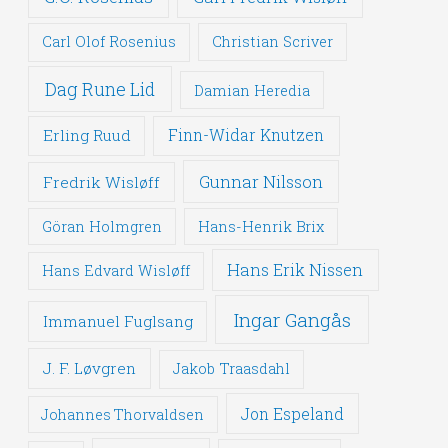
Carl Olof Rosenius
Christian Scriver
Dag Rune Lid
Damian Heredia
Erling Ruud
Finn-Widar Knutzen
Gunnar Nilsson
Fredrik Wisløff
Göran Holmgren
Hans-Henrik Brix
Hans Erik Nissen
Hans Edvard Wisløff
Ingar Gangås
Immanuel Fuglsang
J. F. Løvgren
Jakob Traasdahl
Jon Espeland
Johannes Thorvaldsen