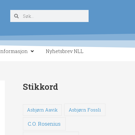
Søk
Søk
Informasjon
Nyhetsbrev NLL
Stikkord
Asbjørn Fossli
Asbjørn Aavik
C.O. Rosenius