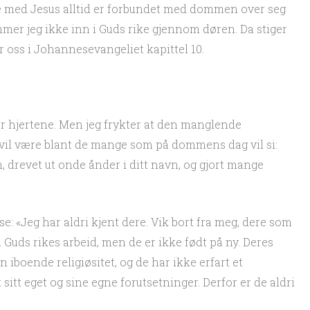
e med Jesus alltid er forbundet med dommen over seg
mer jeg ikke inn i Guds rike gjennom døren. Da stiger
ler oss i Johannesevangeliet kapittel 10.
r hjertene. Men jeg frykter at den manglende
 vil være blant de mange som på dommens dag vil si:
vn, drevet ut onde ånder i ditt navn, og gjort mange
sse: «Jeg har aldri kjent dere. Vik bort fra meg, dere som
i Guds rikes arbeid, men de er ikke født på ny. Deres
 iboende religiøsitet, og de har ikke erfart et
sitt eget og sine egne forutsetninger. Derfor er de aldri