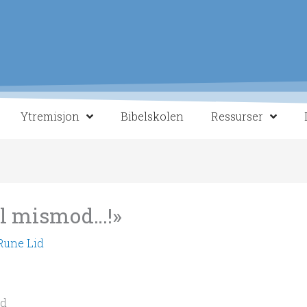
Ytremisjon
Bibelskolen
Ressurser
til mismod…!»
Rune Lid
id