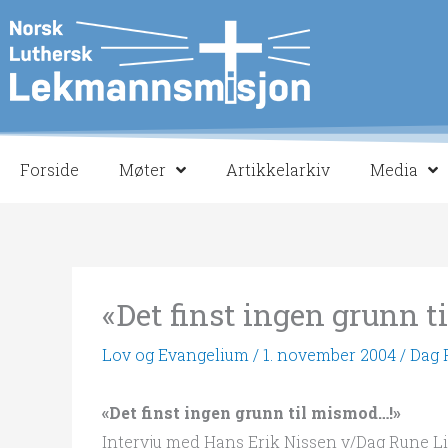
Hopp
rett
til
innholdet
Forside
Møter
Artikkelarkiv
Media
«Det finst ingen grunn 
Lov og Evangelium
/
1. november 2004
/
Dag 
«Det finst ingen grunn til mismod…!»
Intervju med Hans Erik Nissen v/Dag Rune L