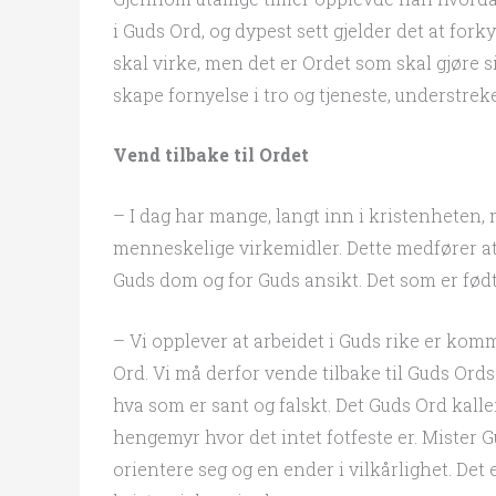
i Guds Ord, og dypest sett gjelder det at for
skal virke, men det er Ordet som skal gjøre sin
skape fornyelse i tro og tjeneste, understrek
Vend tilbake til Ordet
– I dag har mange, langt inn i kristenheten, 
menneskelige virkemidler. Dette medfører at v
Guds dom og for Guds ansikt. Det som er født 
– Vi opplever at arbeidet i Guds rike er komme
Ord. Vi må derfor vende tilbake til Guds Or
hva som er sant og falskt. Det Guds Ord kaller
hengemyr hvor det intet fotfeste er. Mister G
orientere seg og en ender i vilkårlighet. Det