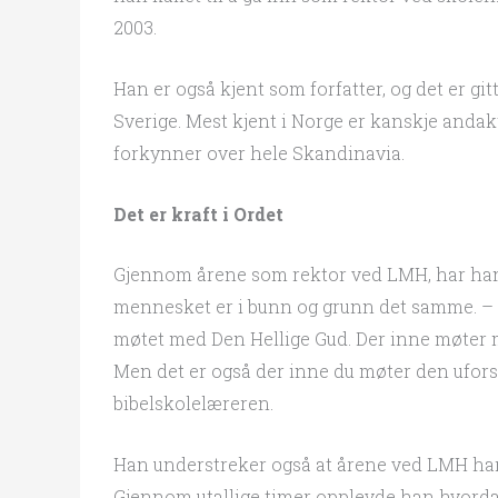
2003.
Han er også kjent som forfatter, og det er g
Sverige. Mest kjent i Norge er kanskje anda
forkynner over hele Skandinavia.
Det er kraft i Ordet
Gjennom årene som rektor ved LMH, har han s
mennesket er i bunn og grunn det samme. – S
møtet med Den Hellige Gud. Der inne møter m
Men det er også der inne du møter den uforsky
bibelskolelæreren.
Han understreker også at årene ved LMH har 
Gjennom utallige timer opplevde han hvordan 