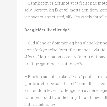
– Sannheten er derimot at et frelsende møt
selv! Dersom jeg ikke vil motta den dom, kom
jeg over et annet sted, slik Jesus selv fortel
Det gjelder liv eller død
– Gud alene er dommer, og han alene kjenne
domsforkynnelse fører til at mange i vår tid
«Herre, Herre! har vi ikke profetert i ditt na
kraftige gjerninger i ditt navn?»
– Bibelen sier at da skal Jesus åpent si til di
gjorde urett!» De som her står omtalt er med 
kristendom lever i forlengelsen av deres egen
sammenbrudd hvor de har gått fallitt med alt 
blitt nådekristne.