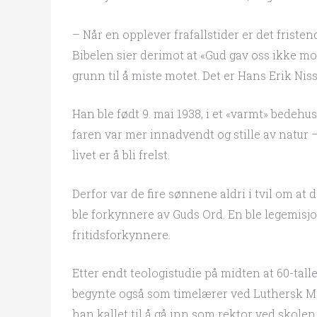
– Når en opplever frafallstider er det frist
Bibelen sier derimot at «Gud gav oss ikke mo
grunn til å miste motet. Det er Hans Erik Nis
Han ble født 9. mai 1938, i et «varmt» bede
faren var mer innadvendt og stille av natur –
livet er å bli frelst.
Derfor var de fire sønnene aldri i tvil om at de
ble forkynnere av Guds Ord. En ble legemisjo
fritidsforkynnere.
Etter endt teologistudie på midten at 60-tal
begynte også som timelærer ved Luthersk Mis
han kallet til å gå inn som rektor ved skolen.