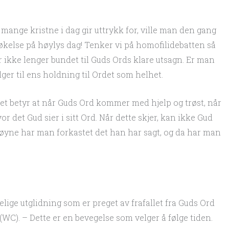
mange kristne i dag gir uttrykk for, ville man den gang
 spøkelse på høylys dag! Tenker vi på homofilidebatten så
 ikke lenger bundet til Guds Ords klare utsagn. Er man
lger til ens holdning til Ordet som helhet.
 Det betyr at når Guds Ord kommer med hjelp og trøst, når
vor det Gud sier i sitt Ord. Når dette skjer, kan ikke Gud
 øyne har man forkastet det han har sagt, og da har man
ige utglidning som er preget av frafallet fra Guds Ord
(WC). – Dette er en bevegelse som velger å følge tiden.