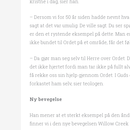
kristne i dag, sier han.
– Dersom vi for 50 år siden hadde nevnt hva 
sagt at det var umulig. De ville sagt: Du ser
er den et rystende eksempel på dette. Man er
ikke bundet til Ordet på et område, får det fø
– Da gjør man seg selv til Herre over Ordet.
det ikke hjertet fordi man tar ikke på fullt al
få rekke oss sin hjelp gjennom Ordet. I Guds
forkastet ham selv, sier teologen.
Ny bevegelse
Han mener at et sterkt eksempel på den åndel
finner vi i den nye bevegelsen Willow Creek 