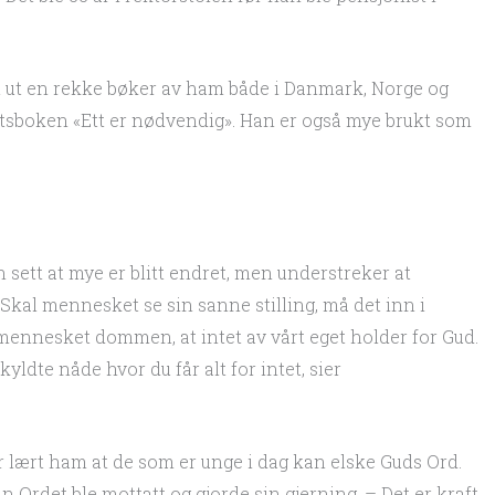
itt ut en rekke bøker av ham både i Danmark, Norge og
ktsboken «Ett er nødvendig». Han er også mye brukt som
ett at mye er blitt endret, men understreker at
kal mennesket se sin sanne stilling, må det inn i
ennesket dommen, at intet av vårt eget holder for Gud.
ldte nåde hvor du får alt for intet, sier
lært ham at de som er unge i dag kan elske Guds Ord.
Ordet ble mottatt og gjorde sin gjerning. – Det er kraft