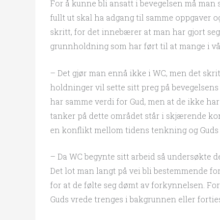
For å kunne bli ansatt i bevegelsen må man
fullt ut skal ha adgang til samme oppgaver o
skritt, for det innebærer at man har gjort s
grunnholdning som har ført til at mange i vå
– Det gjør man ennå ikke i WC, men det skritt 
holdninger vil sette sitt preg på bevegelsen
har samme verdi for Gud, men at de ikke ha
tanker på dette området står i skjærende kont
en konflikt mellom tidens tenkning og Guds O
– Da WC begynte sitt arbeid så undersøkte d
Det lot man langt på vei bli bestemmende for
for at de følte seg dømt av forkynnelsen. F
Guds vrede trenges i bakgrunnen eller fortie