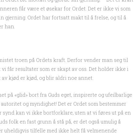
kynneren får være et øsekar for Ordet. Det er ikke vi som
 gjerning. Ordet har fortsatt makt til å frelse, og til å
er han.
mistet troen på Ordets kraft. Derfor vender man seg til
i får resultater som er skapt av oss. Det holder ikke i
av kjød er kjød, og blir aldri noe annet.
t på «glid» bort fra Guds eget, inspirerte og ufeilbarlige
ds autoritet og myndighet! Det er Ordet som bestemmer
 synd kan vi ikke bortforklare, uten at vi føres ut på en
uds folk en fast grunn å stå på, er det også umulig å
 er uheldigvis tilfelle med ikke helt få velmenende