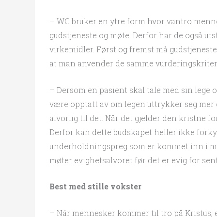
– WC bruker en ytre form hvor vantro menne
gudstjeneste og møte. Derfor har de også u
virkemidler. Først og fremst må gudstjenest
at man anvender de samme vurderingskriter
– Dersom en pasient skal tale med sin lege o
være opptatt av om legen uttrykker seg mer 
alvorlig til det. Når det gjelder den kristne f
Derfor kan dette budskapet heller ikke forky
underholdningspreg som er kommet inn i ma
møter evighetsalvoret før det er evig for sent
Best med stille vokster
– Når mennesker kommer til tro på Kristus, er 