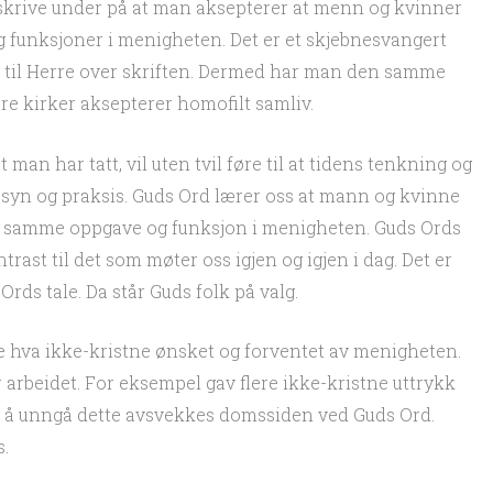
 skrive under på at man aksepterer at menn og kvinner
g funksjoner i menigheten. Det er et skjebnesvangert
eg til Herre over skriften. Dermed har man den samme
re kirker aksepterer homofilt samliv.
man har tatt, vil uten tvil føre til at tidens tenkning og
s syn og praksis. Guds Ord lærer oss at mann og kvinne
r samme oppgave og funksjon i menigheten. Guds Ords
rast til det som møter oss igjen og igjen i dag. Det er
rds tale. Da står Guds folk på valg.
e hva ikke-kristne ønsket og forventet av menigheten.
 arbeidet. For eksempel gav flere ikke-kristne uttrykk
or å unngå dette avsvekkes domssiden ved Guds Ord.
s.