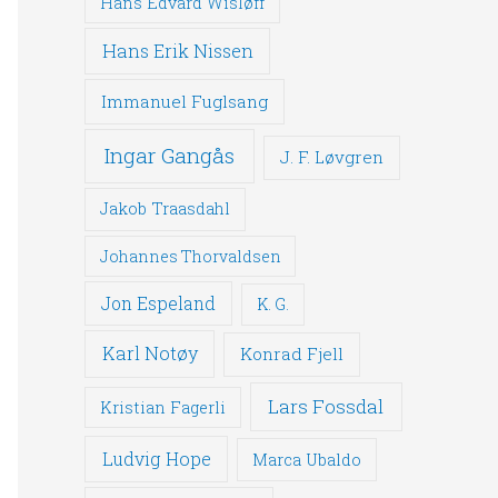
Hans Edvard Wisløff
Hans Erik Nissen
Immanuel Fuglsang
Ingar Gangås
J. F. Løvgren
Jakob Traasdahl
Johannes Thorvaldsen
Jon Espeland
K. G.
Karl Notøy
Konrad Fjell
Lars Fossdal
Kristian Fagerli
Ludvig Hope
Marca Ubaldo