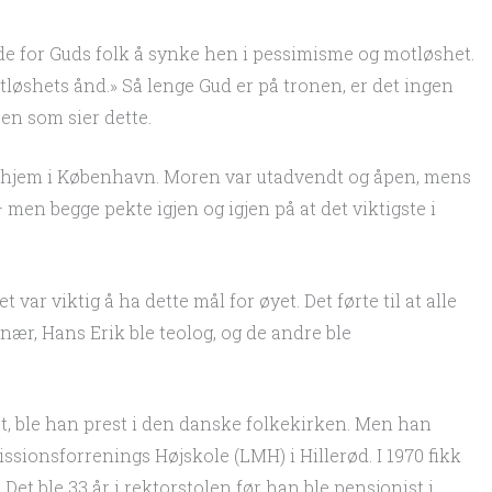
ende for Guds folk å synke hen i pessimisme og motløshet.
tløshets ånd.» Så lenge Gud er på tronen, er det ingen
sen som sier dette.
hushjem i København. Moren var utadvendt og åpen, mens
 men begge pekte igjen og igjen på at det viktigste i
t var viktig å ha dette mål for øyet. Det førte til at alle
nær, Hans Erik ble teolog, og de andre ble
let, ble han prest i den danske folkekirken. Men han
sionsforrenings Højskole (LMH) i Hillerød. I 1970 fikk
 Det ble 33 år i rektorstolen før han ble pensjonist i