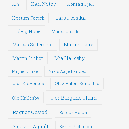
Karl Notøy
Konrad Fjell
K. G.
Lars Fossdal
Kristian Fagerli
Ludvig Hope
Marca Ubaldo
Martin Fjære
Marcus Söderberg
Mia Hallesby
Martin Luther
Miguel Curse
Niels Aage Barfoed
Olaf Klavenæs
Olav Valen-Sendstad
Per Bergene Holm
Ole Hallesby
Ragnar Opstad
Reidar Heian
Sigbjørn Agnalt
Søren Pederson