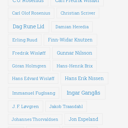
C.O. Rosenius
Carl Fredrik Wisløff
Carl Olof Rosenius
Christian Scriver
Dag Rune Lid
Damian Heredia
Erling Ruud
Finn-Widar Knutzen
Gunnar Nilsson
Fredrik Wisløff
Göran Holmgren
Hans-Henrik Brix
Hans Erik Nissen
Hans Edvard Wisløff
Ingar Gangås
Immanuel Fuglsang
J. F. Løvgren
Jakob Traasdahl
Jon Espeland
Johannes Thorvaldsen