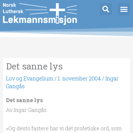
Hopp
rett
til
innholdet
Det sanne lys
Lov og Evangelium
/
1. november 2004
/
Ingar
Gangås
Det sanne lys
Av Ingar Gangås
«Og desto fastere har vi det profetiske ord, som