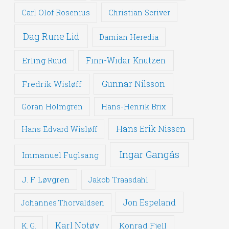
Carl Olof Rosenius
Christian Scriver
Dag Rune Lid
Damian Heredia
Erling Ruud
Finn-Widar Knutzen
Gunnar Nilsson
Fredrik Wisløff
Göran Holmgren
Hans-Henrik Brix
Hans Erik Nissen
Hans Edvard Wisløff
Ingar Gangås
Immanuel Fuglsang
J. F. Løvgren
Jakob Traasdahl
Jon Espeland
Johannes Thorvaldsen
Karl Notøy
Konrad Fjell
K. G.