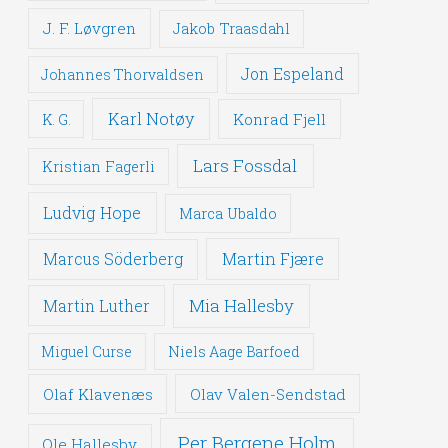
J. F. Løvgren
Jakob Traasdahl
Jon Espeland
Johannes Thorvaldsen
Karl Notøy
Konrad Fjell
K. G.
Lars Fossdal
Kristian Fagerli
Ludvig Hope
Marca Ubaldo
Martin Fjære
Marcus Söderberg
Mia Hallesby
Martin Luther
Miguel Curse
Niels Aage Barfoed
Olaf Klavenæs
Olav Valen-Sendstad
Per Bergene Holm
Ole Hallesby