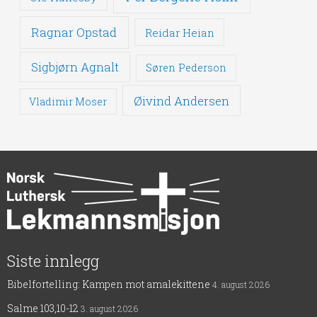
Ragnar Opstad
Reidar Heian
Sigbjørn Agnalt
Søren Pederson
Øivind Andersen
Vladimir Moser
Siste innlegg
Bibelfortelling: Kampen mot amalekittene
4. august 2026
Salme 103,10-12
3. august 2026