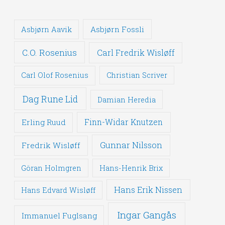
Asbjørn Fossli
Asbjørn Aavik
C.O. Rosenius
Carl Fredrik Wisløff
Carl Olof Rosenius
Christian Scriver
Dag Rune Lid
Damian Heredia
Erling Ruud
Finn-Widar Knutzen
Gunnar Nilsson
Fredrik Wisløff
Göran Holmgren
Hans-Henrik Brix
Hans Erik Nissen
Hans Edvard Wisløff
Ingar Gangås
Immanuel Fuglsang