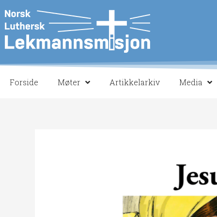
Hopp
rett
til
innholdet
Forside
Møter
Artikkelarkiv
Media