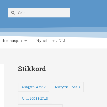
Søk
Søk
Informasjon
Nyhetsbrev NLL
Stikkord
Asbjørn Fossli
Asbjørn Aavik
C.O. Rosenius