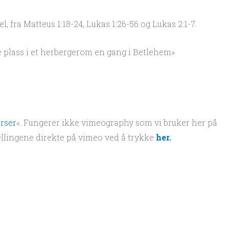
, fra Matteus 1:18-24, Lukas 1:26-56 og Lukas 2:1-7.
 plass i et herbergerom en gang i Betlehem»
rser
«. Fungerer ikke vimeography som vi bruker her på
ellingene direkte på vimeo ved å trykke
her.