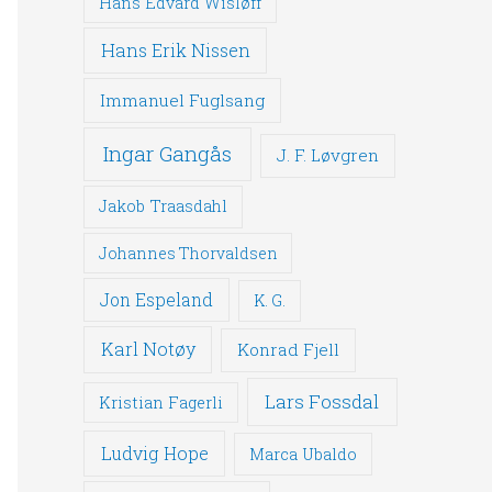
Hans Edvard Wisløff
Hans Erik Nissen
Immanuel Fuglsang
Ingar Gangås
J. F. Løvgren
Jakob Traasdahl
Johannes Thorvaldsen
Jon Espeland
K. G.
Karl Notøy
Konrad Fjell
Lars Fossdal
Kristian Fagerli
Ludvig Hope
Marca Ubaldo