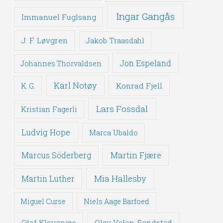
Ingar Gangås
Immanuel Fuglsang
J. F. Løvgren
Jakob Traasdahl
Jon Espeland
Johannes Thorvaldsen
Karl Notøy
Konrad Fjell
K. G.
Lars Fossdal
Kristian Fagerli
Ludvig Hope
Marca Ubaldo
Martin Fjære
Marcus Söderberg
Mia Hallesby
Martin Luther
Miguel Curse
Niels Aage Barfoed
Olaf Klavenæs
Olav Valen-Sendstad