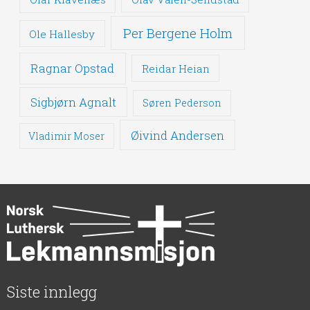
Per Bergene Holm
Ole Hallesby
Ragnar Opstad
Reidar Heian
Sigbjørn Agnalt
Søren Pederson
Øivind Andersen
Vladimir Moser
Siste innlegg