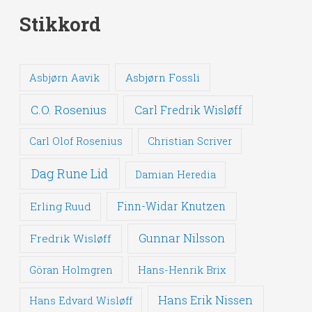
Stikkord
Asbjørn Fossli
Asbjørn Aavik
C.O. Rosenius
Carl Fredrik Wisløff
Carl Olof Rosenius
Christian Scriver
Dag Rune Lid
Damian Heredia
Erling Ruud
Finn-Widar Knutzen
Gunnar Nilsson
Fredrik Wisløff
Göran Holmgren
Hans-Henrik Brix
Hans Erik Nissen
Hans Edvard Wisløff