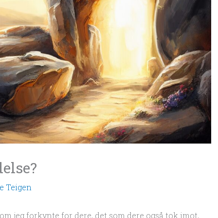
delse?
e Teigen
om jeg forkynte for dere, det som dere også tok imot,