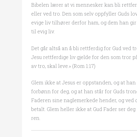
Bibelen lærer at vi mennesker kan bli rettfer
eller ved tro. Den som selv oppfyller Guds lov,
evige liv tilhører derfor ham, og dem han gi
til evig liv.
Det går altså an å bli rettferdig for Gud ved t
Jesu rettferdige liv gjelde for den som tror 
av tro, skal leve.» (Rom 1:17)
Glem ikke at Jesus er oppstanden, og at han 
forbønn for deg, og at han står for Guds tro
Faderen sine naglemerkede hender, og ved det
betalt. Glem heller ikke at Gud Fader ser d
ren.