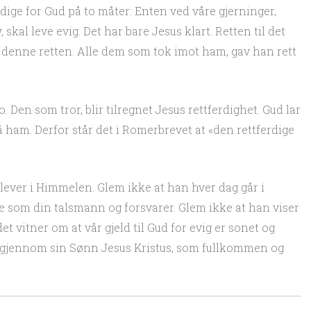
dige for Gud på to måter: Enten ved våre gjerninger,
 skal leve evig. Det har bare Jesus klart. Retten til det
r denne retten. Alle dem som tok imot ham, gav han rett
ro. Den som tror, blir tilregnet Jesus rettferdighet. Gud lar
på ham. Derfor står det i Romerbrevet at «den rettferdige
lever i Himmelen. Glem ikke at han hver dag går i
ne som din talsmann og forsvarer. Glem ikke at han viser
 vitner om at vår gjeld til Gud for evig er sonet og
eg gjennom sin Sønn Jesus Kristus, som fullkommen og