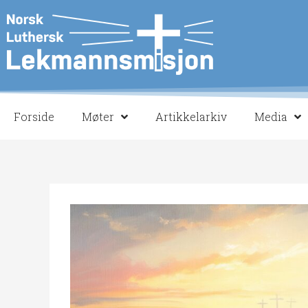
Hopp
rett
til
innholdet
Forside
Møter
Artikkelarkiv
Media