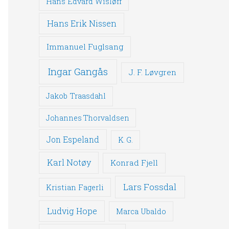
Hans Edvard Wisløff
Hans Erik Nissen
Immanuel Fuglsang
Ingar Gangås
J. F. Løvgren
Jakob Traasdahl
Johannes Thorvaldsen
Jon Espeland
K. G.
Karl Notøy
Konrad Fjell
Lars Fossdal
Kristian Fagerli
Ludvig Hope
Marca Ubaldo