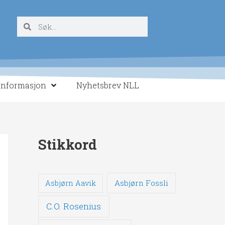
Søk
Søk
Informasjon
Nyhetsbrev NLL
Stikkord
Asbjørn Fossli
Asbjørn Aavik
C.O. Rosenius