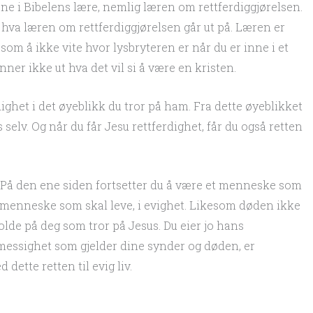
ene i Bibelens lære, nemlig læren om rettferdiggjørelsen.
i hva læren om rettferdiggjørelsen går ut på. Læren er
r som å ikke vite hvor lysbryteren er når du er inne i et
r ikke ut hva det vil si å være en kristen.
dighet i det øyeblikk du tror på ham. Fra dette øyeblikket
selv. Og når du får Jesu rettferdighet, får du også retten
: På den ene siden fortsetter du å være et menneske som
t menneske som skal leve, i evighet. Likesom døden ikke
lde på deg som tror på Jesus. Du eier jo hans
ovmessighet som gjelder dine synder og døden, er
dette retten til evig liv.