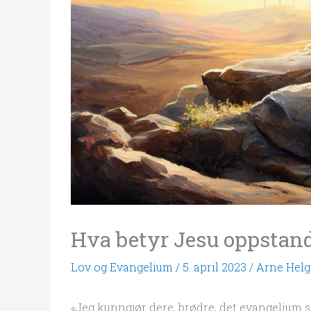
Hva betyr Jesu oppstan
Lov og Evangelium
/
5. april 2023
/
Arne Helg
«Jeg kunngjør dere, brødre, det evangelium s