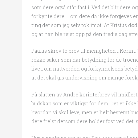
som dere også står fast i. Ved det blir dere o
forkynte dere – om dere da ikke forgjeves er
ting det som jeg selv tok imot: At Kristus død
og at han ble reist opp på den tredje dag etter
Paulus skrev to brev til menigheten i Korint, 
rekke saker som har betydning for de troend
livet, om nattverden og forkynnelsens betydn
at det skal gis undervisning om mange forskj
På slutten av Andre korinterbrev vil imidler
budskap som er viktigst for dem. Det er ik
hvordan vi skal leve, men et helt bestemt bud
dere frelst dersom dere holder fast ved det, s
Hva slags budskap er det Paulus sikter til her