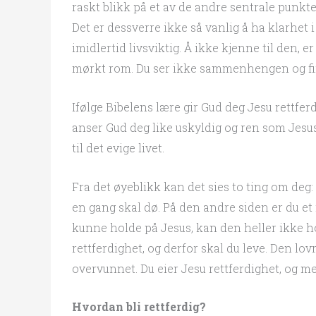
raskt blikk på et av de andre sentrale punkt
Det er dessverre ikke så vanlig å ha klarhet 
imidlertid livsviktig. Å ikke kjenne til den, e
mørkt rom. Du ser ikke sammenhengen og finne
Ifølge Bibelens lære gir Gud deg Jesu rettfer
anser Gud deg like uskyldig og ren som Jesus 
til det evige livet.
Fra det øyeblikk kan det sies to ting om deg
en gang skal dø. På den andre siden er du e
kunne holde på Jesus, kan den heller ikke ho
rettferdighet, og derfor skal du leve. Den l
overvunnet. Du eier Jesu rettferdighet, og med 
Hvordan bli rettferdig?