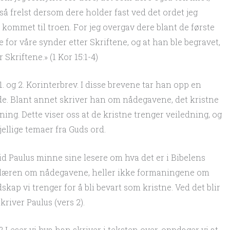
gså frelst dersom dere holder fast ved det ordet jeg
 kommet til troen. For jeg overgav dere blant de første
e for våre synder etter Skriftene, og at han ble begravet,
 Skriftene.» (1 Kor 15:1-4)
1. og 2. Korinterbrev. I disse brevene tar han opp en
e. Blant annet skriver han om nådegavene, det kristne
ing. Dette viser oss at de kristne trenger veiledning, og
ellige temaer fra Guds ord.
tid Paulus minne sine lesere om hva det er i Bibelens
ke læren om nådegavene, heller ikke formaningene om
skap vi trenger for å bli bevart som kristne. Ved det blir
kriver Paulus (vers 2).
? Leser vi hva han skriver i teksten over, oppdager vi at