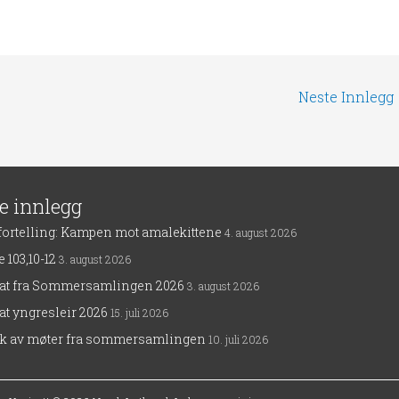
Neste Innlegg
te innlegg
fortelling: Kampen mot amalekittene
4. august 2026
 103,10-12
3. august 2026
rat fra Sommersamlingen 2026
3. august 2026
at yngresleir 2026
15. juli 2026
ak av møter fra sommersamlingen
10. juli 2026