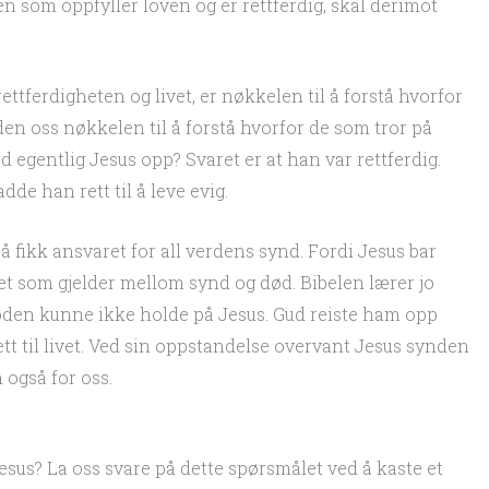
Den som oppfyller loven og er rettferdig, skal derimot
tferdigheten og livet, er nøkkelen til å forstå hvorfor
 den oss nøkkelen til å forstå hvorfor de som tror på
od egentlig Jesus opp? Svaret er at han var rettferdig.
de han rett til å leve evig.
 fikk ansvaret for all verdens synd. Fordi Jesus bar
 som gjelder mellom synd og død. Bibelen lærer jo
øden kunne ikke holde på Jesus. Gud reiste ham opp
rett til livet. Ved sin oppstandelse overvant Jesus synden
 også for oss.
esus? La oss svare på dette spørsmålet ved å kaste et