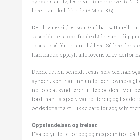
synder skal dø, leser vi i Romerbrevet 5:12. 
leve. Han skal ikke dø (3 Mos 18:5).
Den lovmessighet som Gud har satt mellom ret
Jesus ble reist opp fra de døde. Samtidig gir
Jesus også får retten til å leve. Så hvorfor st
Han hadde oppfylt alle lovens krav, derfor had
Denne retten beholdt Jesus, selv om han også
synden, kom han inn under den lovmessighet
nettopp at synd fører til død og dom. Men d
fordi han i seg selv var rettferdig og hadde 
og dødens makt – ikke bare for seg selv, men
Oppstandelsen og frelsen
Hva betyr dette for deg og meg som tror på J