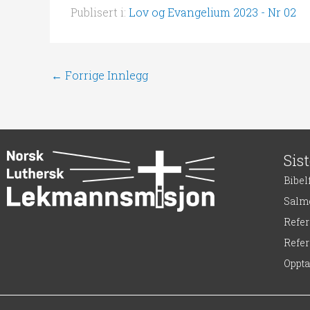
Publisert i:
Lov og Evangelium 2023 - Nr 02
←
Forrige Innlegg
Sis
Bibel
Salme
Refe
Refer
Oppt