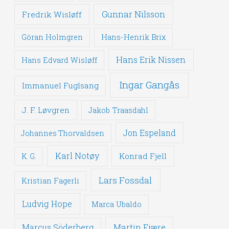
Gunnar Nilsson
Fredrik Wisløff
Göran Holmgren
Hans-Henrik Brix
Hans Erik Nissen
Hans Edvard Wisløff
Ingar Gangås
Immanuel Fuglsang
J. F. Løvgren
Jakob Traasdahl
Jon Espeland
Johannes Thorvaldsen
Karl Notøy
Konrad Fjell
K. G.
Lars Fossdal
Kristian Fagerli
Ludvig Hope
Marca Ubaldo
Martin Fjære
Marcus Söderberg