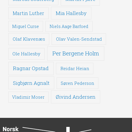
Mia Hallesby
Martin Luther
Miguel Curse
Niels Aage Barfoed
Olaf Klavenæs
Olav Valen-Sendstad
Per Bergene Holm
Ole Hallesby
Ragnar Opstad
Reidar Heian
Sigbjørn Agnalt
Søren Pederson
Øivind Andersen
Vladimir Moser