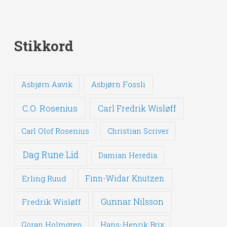
Stikkord
Asbjørn Fossli
Asbjørn Aavik
C.O. Rosenius
Carl Fredrik Wisløff
Carl Olof Rosenius
Christian Scriver
Dag Rune Lid
Damian Heredia
Erling Ruud
Finn-Widar Knutzen
Gunnar Nilsson
Fredrik Wisløff
Göran Holmgren
Hans-Henrik Brix