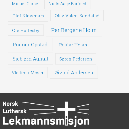
Miguel Curse
Niels Aage Barfoed
Olaf Klavenæs
Olav Valen-Sendstad
Per Bergene Holm
Ole Hallesby
Ragnar Opstad
Reidar Heian
Sigbjørn Agnalt
Søren Pederson
Øivind Andersen
Vladimir Moser