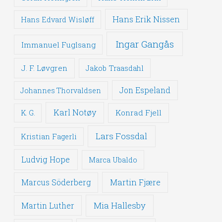
Hans Erik Nissen
Hans Edvard Wisløff
Ingar Gangås
Immanuel Fuglsang
J. F. Løvgren
Jakob Traasdahl
Jon Espeland
Johannes Thorvaldsen
Karl Notøy
Konrad Fjell
K. G.
Lars Fossdal
Kristian Fagerli
Ludvig Hope
Marca Ubaldo
Martin Fjære
Marcus Söderberg
Mia Hallesby
Martin Luther