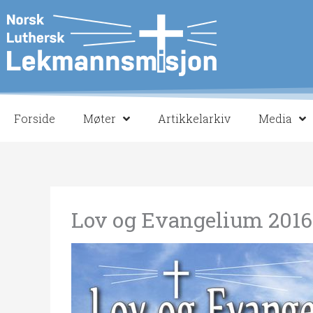
Hopp
Innleggnavigasjon
rett
til
innholdet
Forside
Møter
Artikkelarkiv
Media
Lov og Evangelium 2016