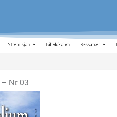
Ytremisjon
Bibelskolen
Ressurser
 – Nr 03