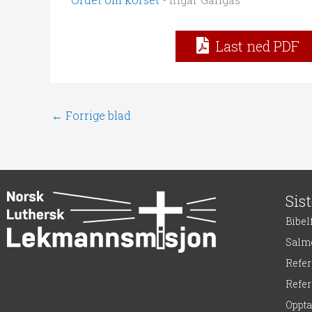
Last ned PDF
←
Forrige blad
Sis
Bibel
Salme
Refe
Refer
Oppt