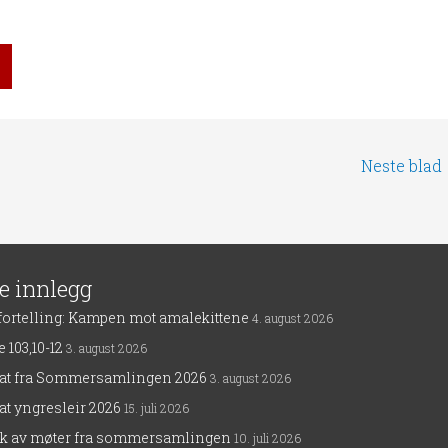
Neste blad
te innlegg
fortelling: Kampen mot amalekittene
4. august 2026
 103,10-12
3. august 2026
rat fra Sommersamlingen 2026
3. august 2026
at yngresleir 2026
15. juli 2026
ak av møter fra sommersamlingen
10. juli 2026