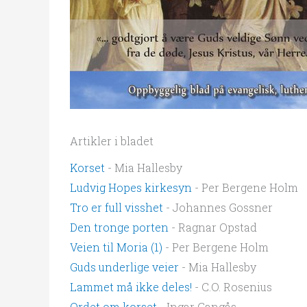
Artikler i bladet
Korset
- Mia Hallesby
Ludvig Hopes kirkesyn
- Per Bergene Holm
Tro er full visshet
- Johannes Gossner
Den tronge porten
- Ragnar Opstad
Veien til Moria (1)
- Per Bergene Holm
Guds underlige veier
- Mia Hallesby
Lammet må ikke deles!
- C.O. Rosenius
Ordet om korset
- Ingar Gangås