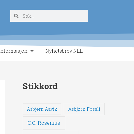
Søk
Søk
Informasjon
Nyhetsbrev NLL
Stikkord
Asbjørn Fossli
Asbjørn Aavik
C.O. Rosenius