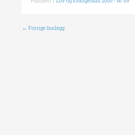
Publisert i:
Lov og Evangelium 2000 - Nr 09
←
Forrige Innlegg