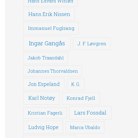
Hans Edvard Wisløff
Hans Erik Nissen
Immanuel Fuglsang
Ingar Gangås
J. F. Løvgren
Jakob Traasdahl
Johannes Thorvaldsen
Jon Espeland
K. G.
Karl Notøy
Konrad Fjell
Lars Fossdal
Kristian Fagerli
Ludvig Hope
Marca Ubaldo