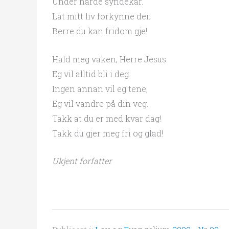
Under harde syndekår.
Lat mitt liv forkynne dei:
Berre du kan fridom gje!
Hald meg vaken, Herre Jesus.
Eg vil alltid bli i deg.
Ingen annan vil eg tene,
Eg vil vandre på din veg.
Takk at du er med kvar dag!
Takk du gjer meg fri og glad!
Ukjent forfatter