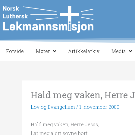
Hopp
rett
til
innholdet
Forside
Møter
Artikkelarkiv
Media
Hald meg vaken, Herre J
Lov og Evangelium
/
1. november 2000
Hald meg vaken, Herre Jesus,
Lat meg aldri sovne bort,