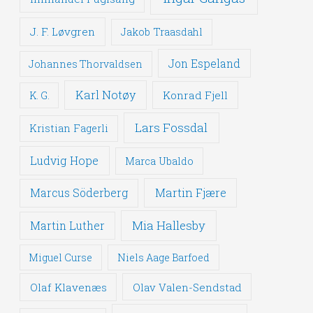
J. F. Løvgren
Jakob Traasdahl
Jon Espeland
Johannes Thorvaldsen
Karl Notøy
Konrad Fjell
K. G.
Lars Fossdal
Kristian Fagerli
Ludvig Hope
Marca Ubaldo
Martin Fjære
Marcus Söderberg
Mia Hallesby
Martin Luther
Miguel Curse
Niels Aage Barfoed
Olaf Klavenæs
Olav Valen-Sendstad