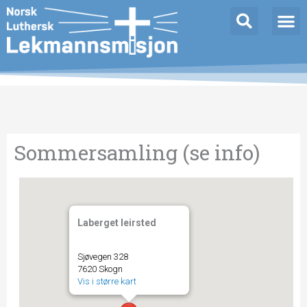
Hopp
rett
til
innholdet
Sommersamling (se info)
Laberget leirsted
Sjøvegen 328
7620 Skogn
Vis i større kart