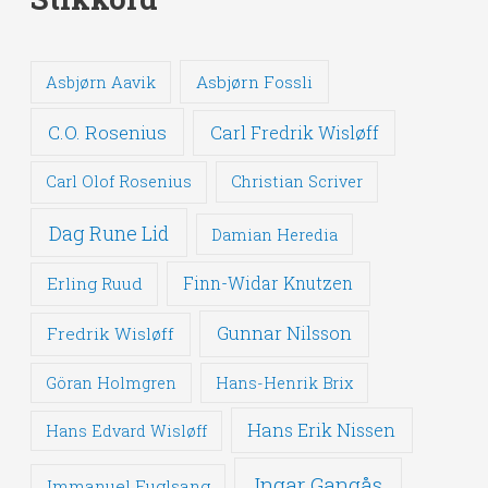
Asbjørn Fossli
Asbjørn Aavik
C.O. Rosenius
Carl Fredrik Wisløff
Carl Olof Rosenius
Christian Scriver
Dag Rune Lid
Damian Heredia
Erling Ruud
Finn-Widar Knutzen
Gunnar Nilsson
Fredrik Wisløff
Göran Holmgren
Hans-Henrik Brix
Hans Erik Nissen
Hans Edvard Wisløff
Ingar Gangås
Immanuel Fuglsang