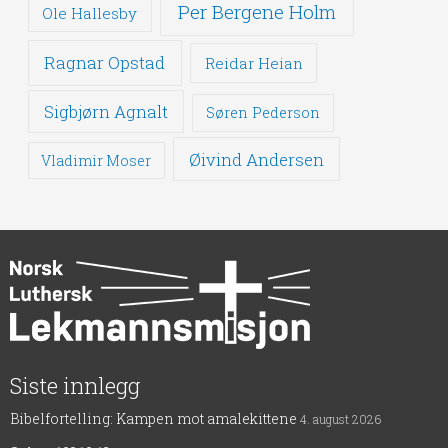
Per Bergene Holm
Ole Hallesby
Ragnar Opstad
Reidar Heian
Sigbjørn Agnalt
Søren Pederson
Øivind Andersen
Vladimir Moser
Siste innlegg
Bibelfortelling: Kampen mot amalekittene
4. august 2026