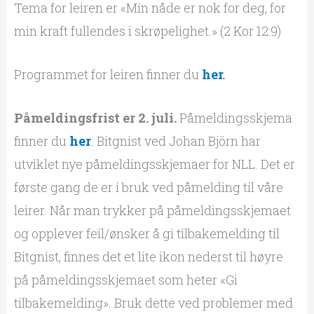
Tema for leiren er «Min nåde er nok for deg, for
min kraft fullendes i skrøpelighet.» (2 Kor 12:9)
Programmet for leiren finner du
he
r
.
Påmeldingsfrist er 2. juli.
Påmeldingsskjema
finner du
h
e
r
.
Bitgnist ved Johan Björn har
utviklet nye påmeldingsskjemaer for NLL. Det er
første gang de er i bruk ved påmelding til våre
leirer. Når man trykker på påmeldingsskjemaet
og opplever feil/ønsker å gi tilbakemelding til
Bitgnist, finnes det et lite ikon nederst til høyre
på påmeldingsskjemaet som heter «Gi
tilbakemelding». Bruk dette ved problemer med