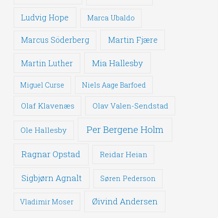
Ludvig Hope
Marca Ubaldo
Martin Fjære
Marcus Söderberg
Mia Hallesby
Martin Luther
Miguel Curse
Niels Aage Barfoed
Olaf Klavenæs
Olav Valen-Sendstad
Per Bergene Holm
Ole Hallesby
Ragnar Opstad
Reidar Heian
Sigbjørn Agnalt
Søren Pederson
Øivind Andersen
Vladimir Moser