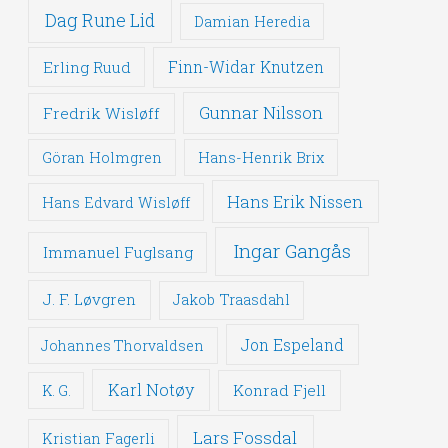
Dag Rune Lid
Damian Heredia
Erling Ruud
Finn-Widar Knutzen
Gunnar Nilsson
Fredrik Wisløff
Göran Holmgren
Hans-Henrik Brix
Hans Erik Nissen
Hans Edvard Wisløff
Ingar Gangås
Immanuel Fuglsang
J. F. Løvgren
Jakob Traasdahl
Jon Espeland
Johannes Thorvaldsen
Karl Notøy
Konrad Fjell
K. G.
Lars Fossdal
Kristian Fagerli