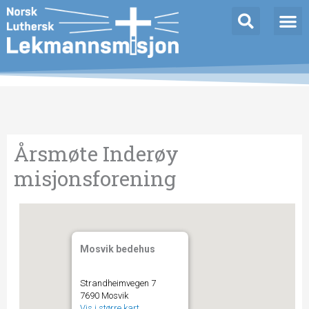
Hopp
rett
til
innholdet
Årsmøte Inderøy
misjonsforening
Mosvik bedehus
Strandheimvegen 7
7690 Mosvik
Vis i større kart