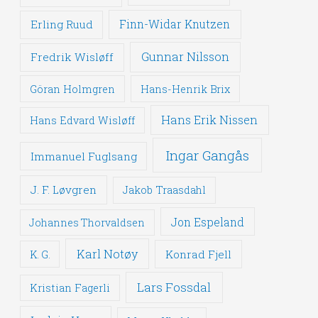
Erling Ruud
Finn-Widar Knutzen
Gunnar Nilsson
Fredrik Wisløff
Göran Holmgren
Hans-Henrik Brix
Hans Erik Nissen
Hans Edvard Wisløff
Ingar Gangås
Immanuel Fuglsang
J. F. Løvgren
Jakob Traasdahl
Jon Espeland
Johannes Thorvaldsen
Karl Notøy
Konrad Fjell
K. G.
Lars Fossdal
Kristian Fagerli