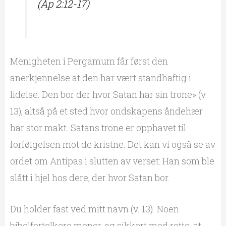
(Åp 2:12-17)
Menigheten i Pergamum får først den
anerkjennelse at den har vært standhaftig i
lidelse. Den bor der hvor Satan har sin trone» (v.
13), altså på et sted hvor ondskapens åndehær
har stor makt. Satans trone er opphavet til
forfølgelsen mot de kristne. Det kan vi også se av
ordet om Antipas i slutten av verset: Han som ble
slått i hjel hos dere, der hvor Satan bor.
Du holder fast ved mitt navn (v. 13). Noen
bibelfortolkere mener, og sikkert med rette, at