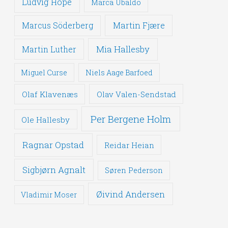
Ludvig Hope
Marca Ubaldo
Martin Fjære
Marcus Söderberg
Mia Hallesby
Martin Luther
Miguel Curse
Niels Aage Barfoed
Olaf Klavenæs
Olav Valen-Sendstad
Per Bergene Holm
Ole Hallesby
Ragnar Opstad
Reidar Heian
Sigbjørn Agnalt
Søren Pederson
Øivind Andersen
Vladimir Moser