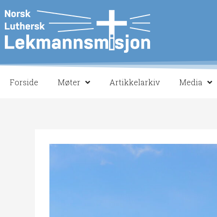
Hopp
rett
til
innholdet
Forside
Møter
Artikkelarkiv
Media