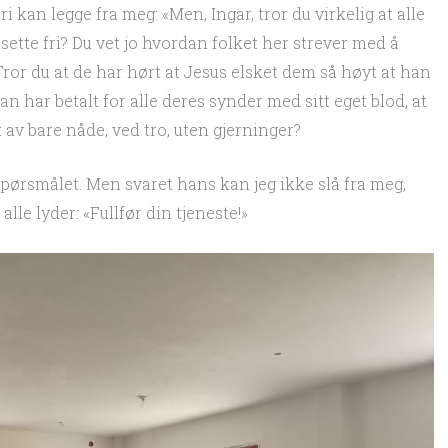
i kan legge fra meg: «Men, Ingar, tror du virkelig at alle
ette fri? Du vet jo hvordan folket her strever med å
 Tror du at de har hørt at Jesus elsket dem så høyt at han
n har betalt for alle deres synder med sitt eget blod, at
 av bare nåde, ved tro, uten gjerninger?
spørsmålet. Men svaret hans kan jeg ikke slå fra meg,
alle lyder: «Fullfør din tjeneste!»