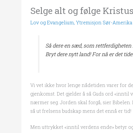
Selge alt og følge Kristu
Lov og Evangelium
,
Ytremisjon Sør-Amerika
Så dere en sæd, som rettferdigheten 
Bryt dere nytt land! For nå er det tide
Vi vet ikke hvor lenge nådetiden varer for d
gjenkomst. Det gjelder å så Guds ord «inntil
nærmer seg. Jorden skal forgå, sier Bibelen. D
så ut frelsens budskap mens det ennå er tid!
Men uttrykket «inntil verdens ende» betyr og