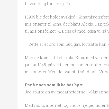
til vederlag for sin sjel?»
I 1939 ble det holdt avskjed i Kinamisjonsfor
misjonærer til Kina, deriblant Alexis. Han to
til misjonsfolket: «La oss gå med, også vi, 
– Dette er et ord som Gud gav, fortsatte han, 
Men de kom ut til et urolig Kina, med verdens
januar 1948, på vei til en misjonærkonferan
misjonærer. Men det var blitt sådd noe. Vitn
Ennå noen som ikke har hørt
Jeg spurte en av medarbeiderne i «Såmannen»:
Med radio, internett og andre hjelpemidler, ka