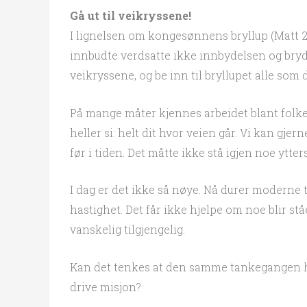
Gå ut til veikryssene!
I lignelsen om kongesønnens bryllup (Matt 22)
innbudte verdsatte ikke innbydelsen og bryd
veikryssene, og be inn til bryllupet alle som de
På mange måter kjennes arbeidet blant folket 
heller si: helt dit hvor veien går. Vi kan gj
før i tiden. Det måtte ikke stå igjen noe ytter
I dag er det ikke så nøye. Nå durer moderne 
hastighet. Det får ikke hjelpe om noe blir stå
vanskelig tilgjengelig.
Kan det tenkes at den samme tankegangen har
drive misjon?