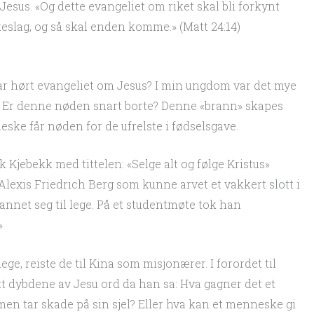
a Jesus. «Og dette evangeliet om riket skal bli forkynt
lkeslag, og så skal enden komme.» (Matt 24:14)
ar hørt evangeliet om Jesus? I min ungdom var det mye
e. Er denne nøden snart borte? Denne «brann» skapes
ske får nøden for de ufrelste i fødselsgave.
k Kjebekk med tittelen: «Selge alt og følge Kristus»
Alexis Friedrich Berg som kunne arvet et vakkert slott i
nnet seg til lege. På et studentmøte tok han
»
e, reiste de til Kina som misjonærer. I forordet til
t dybdene av Jesu ord da han sa: Hva gagner det et
n tar skade på sin sjel? Eller hva kan et menneske gi