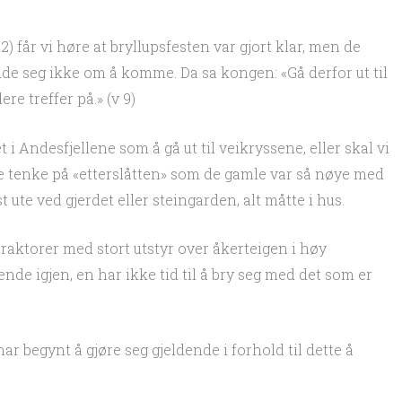
 får vi høre at bryllupsfesten var gjort klar, men de
de seg ikke om å komme. Da sa kongen: «Gå derfor ut til
re treffer på.» (v 9)
i Andesfjellene som å gå ut til veikryssene, eller skal vi
erne tenke på «etterslåtten» som de gamle var så nøye med
st ute ved gjerdet eller steingarden, alt måtte i hus.
traktorer med stort utstyr over åkerteigen i høy
ende igjen, en har ikke tid til å bry seg med det som er
 begynt å gjøre seg gjeldende i forhold til dette å