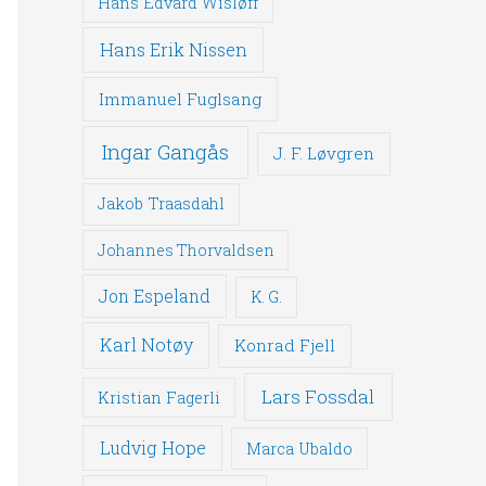
Hans Edvard Wisløff
Hans Erik Nissen
Immanuel Fuglsang
Ingar Gangås
J. F. Løvgren
Jakob Traasdahl
Johannes Thorvaldsen
Jon Espeland
K. G.
Karl Notøy
Konrad Fjell
Lars Fossdal
Kristian Fagerli
Ludvig Hope
Marca Ubaldo