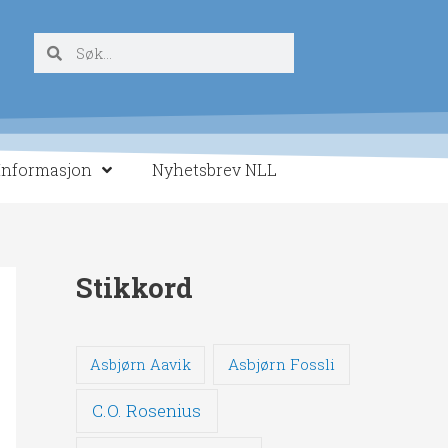
Søk
Søk
Informasjon
Nyhetsbrev NLL
Stikkord
Asbjørn Fossli
Asbjørn Aavik
C.O. Rosenius