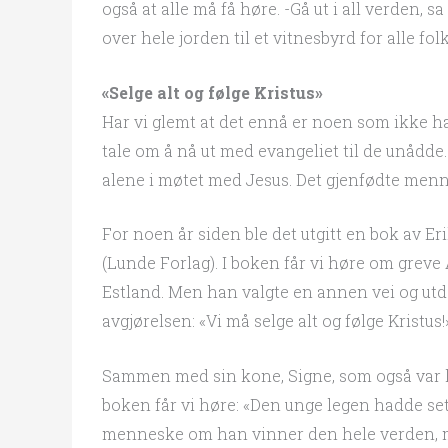
også at alle må få høre. -Gå ut i all verden, s
over hele jorden til et vitnesbyrd for alle fo
«Selge alt og følge Kristus»
Har vi glemt at det ennå er noen som ikke h
tale om å nå ut med evangeliet til de unådd
alene i møtet med Jesus. Det gjenfødte menne
For noen år siden ble det utgitt en bok av Eri
(Lunde Forlag). I boken får vi høre om greve 
Estland. Men han valgte en annen vei og utda
avgjørelsen: «Vi må selge alt og følge Kristus!
Sammen med sin kone, Signe, som også var leg
boken får vi høre: «Den unge legen hadde set
menneske om han vinner den hele verden, me