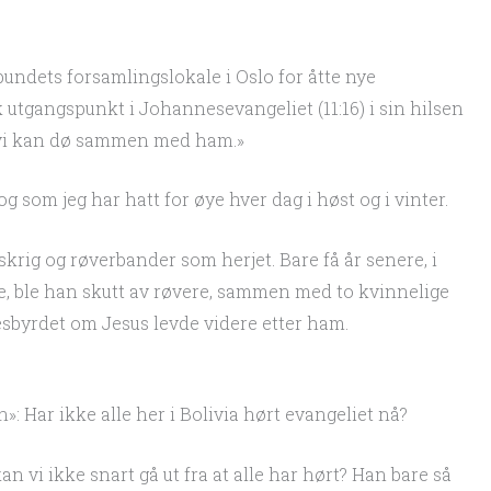
bundets forsamlingslokale i Oslo for åtte nye
k utgangspunkt i Johannesevangeliet (11:16) i sin hilsen
så vi kan dø sammen med ham.»
og som jeg har hatt for øye hver dag i høst og i vinter.
krig og røverbander som herjet. Bare få år senere, i
se, ble han skutt av røvere, sammen med to kvinnelige
esbyrdet om Jesus levde videre etter ham.
 Har ikke alle her i Bolivia hørt evangeliet nå?
n vi ikke snart gå ut fra at alle har hørt? Han bare så