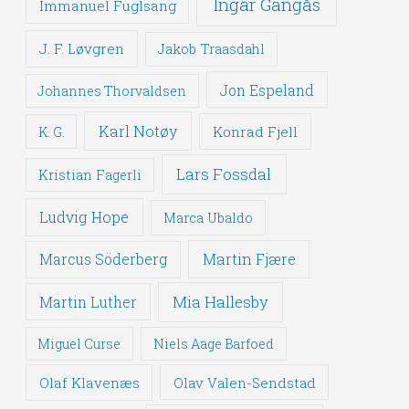
Ingar Gangås
Immanuel Fuglsang
J. F. Løvgren
Jakob Traasdahl
Jon Espeland
Johannes Thorvaldsen
Karl Notøy
Konrad Fjell
K. G.
Lars Fossdal
Kristian Fagerli
Ludvig Hope
Marca Ubaldo
Martin Fjære
Marcus Söderberg
Mia Hallesby
Martin Luther
Miguel Curse
Niels Aage Barfoed
Olaf Klavenæs
Olav Valen-Sendstad