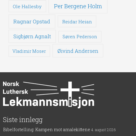
Per Bergene Holm
Ole Hallesby
Ragnar Opstad
Reidar Heian
Sigbjørn Agnalt
Søren Pederson
Øivind Andersen
Vladimir Moser
Siste innlegg
Bibelfortelling: Kampen mot amalekittene
4. august 2026