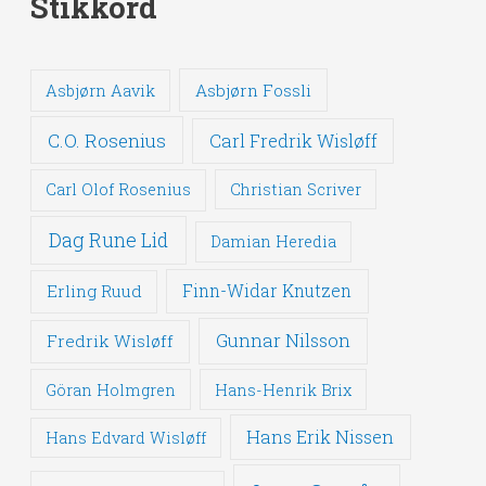
Stikkord
Asbjørn Fossli
Asbjørn Aavik
C.O. Rosenius
Carl Fredrik Wisløff
Carl Olof Rosenius
Christian Scriver
Dag Rune Lid
Damian Heredia
Erling Ruud
Finn-Widar Knutzen
Gunnar Nilsson
Fredrik Wisløff
Göran Holmgren
Hans-Henrik Brix
Hans Erik Nissen
Hans Edvard Wisløff