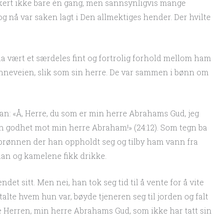
kert ikke bare én gang, men sannsynligvis mange
g nå var saken lagt i Den allmektiges hender. Der hvilte
 vært et særdeles fint og fortrolig forhold mellom ham
ønneveien, slik som sin herre. De var sammen i bønn om
an: «Å, Herre, du som er min herre Abrahams Gud, jeg
 din godhet mot min herre Abraham!» (24:12). Som tegn ba
 brønnen der han oppholdt seg og tilby ham vann fra
han og kamelene fikk drikke.
ndet sitt. Men nei, han tok seg tid til å vente for å vite
talte hvem hun var, bøyde tjeneren seg til jorden og falt
re Herren, min herre Abrahams Gud, som ikke har tatt sin