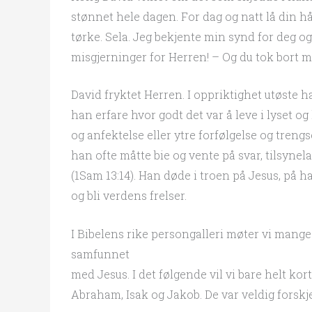
stønnet hele dagen. For dag og natt lå din 
tørke. Sela. Jeg bekjente min synd for deg og
misgjerninger for Herren! – Og du tok bort mi
David fryktet Herren. I oppriktighet utøste ha
han erfare hvor godt det var å leve i lyset o
og anfektelse eller ytre forfølgelse og tren
han ofte måtte bie og vente på svar, tilsynel
(1Sam 13:14). Han døde i troen på Jesus, på 
og bli verdens frelser.
I Bibelens rike persongalleri møter vi mange
samfunnet
med Jesus. I det følgende vil vi bare helt kort
Abraham, Isak og Jakob. De var veldig forskje