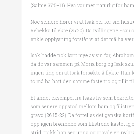
(Salme 37:5+11). Hva var mer naturlig for ha
Noe seinere hører vi at Isak ber for sin hust
Rebekka til ekte (25:20). Da tvillingene Esau o
enkle opplysning forstår vi at det må ha væ
Isak hadde nok lært mye av sin far, Abraham.
da de var sammen på Moria berg og Isak skull
ingen ting om at Isak forsøkte å flykte. Han lot
to må ha hatt den samme faste tro og tillit ti
Et annet eksempel fra Isaks liv som bekrefter
som senere oppstod mellom ham og filistren
gravd (26:15-22). Da fortelles det ganske kort
opp igjen brønnene som filistrene kastet igj
strid, trakk han seg unna og gravde en ny brøn