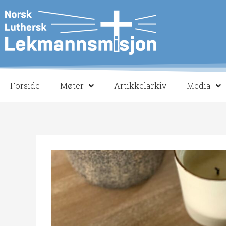
Hopp
rett
til
innholdet
Forside
Møter
Artikkelarkiv
Media