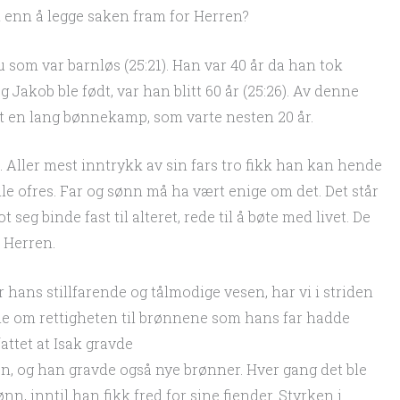
m enn å legge saken fram for Herren?
ru som var barnløs (25:21). Han var 40 år da han tok
g Jakob ble født, var han blitt 60 år (25:26). Av denne
rt en lang bønnekamp, som varte nesten 20 år.
 Aller mest inntrykk av sin fars tro fikk han kan hende
e ofres. Far og sønn må ha vært enige om det. Det står
 seg binde fast til alteret, rede til å bøte med livet. De
l Herren.
 hans stillfarende og tålmodige vesen, har vi i striden
e om rettigheten til brønnene som hans far hadde
fattet at Isak gravde
en, og han gravde også nye brønner. Hver gang det ble
n, inntil han fikk fred for sine fiender. Styrken i