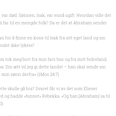
ar død. Sønnen, Isak, var ennå ugift. Hvordan ville det
li far til en mengde folk? Da er det at Abraham sender
n for å finne en kone til Isak fra sitt eget land og sin
ndet ikke lyktes?
 tok meg bort fra min fars hus og fra mitt fedreland,
a: Din ætt vil jeg gi dette landet – han skal sende sin
l min sønn derfra» (1Mos 24:7).
 skulle gå bra? Svaret får vi av det som Elieser
ted og hadde «funnet» Rebekka: «Og han [Abraham] sa til
).