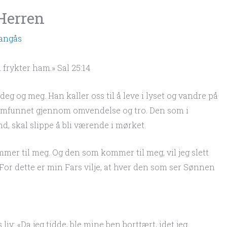
Herren
Gangås
frykter ham.» Sal 25:14
deg og meg. Han kaller oss til å leve i lyset og vandre på
 samfunnet gjennom omvendelse og tro. Den som i
d, skal slippe å bli værende i mørket.
mmer til meg. Og den som kommer til meg, vil jeg slett
 «For dette er min Fars vilje, at hver den som ser Sønnen
iv: «Da jeg tidde, ble mine ben borttært, idet jeg