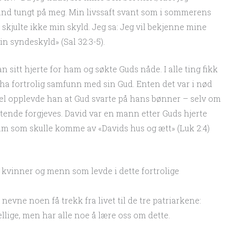
hånd tungt på meg. Min livssaft svant som i sommerens
 skjulte ikke min skyld. Jeg sa: Jeg vil bekjenne mine
n syndeskyld» (Sal 32:3-5).
n sitt hjerte for ham og søkte Guds nåde. I alle ting fikk
g ha fortrolig samfunn med sin Gud. Enten det var i nød
gsel opplevde han at Gud svarte på hans bønner – selv om
atende forgjeves. David var en mann etter Guds hjerte
ham som skulle komme av «Davids hus og ætt» (Luk 2:4)
 kvinner og menn som levde i dette fortrolige
 nevne noen få trekk fra livet til de tre patriarkene:
llige, men har alle noe å lære oss om dette.