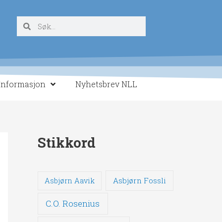
Søk
Søk
Informasjon
Nyhetsbrev NLL
Stikkord
Asbjørn Fossli
Asbjørn Aavik
C.O. Rosenius