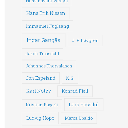
Hans Edvard Wisløff
Hans Erik Nissen
Immanuel Fuglsang
Ingar Gangås
J. F. Løvgren
Jakob Traasdahl
Johannes Thorvaldsen
Jon Espeland
K. G.
Karl Notøy
Konrad Fjell
Lars Fossdal
Kristian Fagerli
Ludvig Hope
Marca Ubaldo