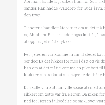
Abraham hadde lagt saken fram for Gud, sik
ganger. Han hadde «vandret» for Guds åsyn, o
den trygt.
Tjenerens handlemåte vitner om at det må ha
og Abraham. Elieser hadde også lært å gå b
at oppdraget måtte lykkes.
Før tjeneren var kommet fram til stedet ba h
ber deg: La det lykkes for meg i dag, og vis
han om at det måtte komme en pike bort til
krukken sin. Akkurat slik skjedde det, både 
Da skulle vi tro at han ville «buse ut» med ære
sikkert om dette var fra Herren. Da piken for
ned for Herren i tilbedelse og sa: «Lovet væ