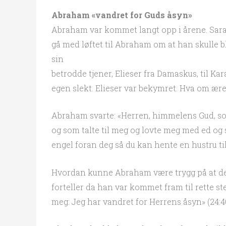
Abraham «vandret for Guds åsyn»
Abraham var kommet langt opp i årene. Sara v
gå med løftet til Abraham om at han skulle b
sin
betrodde tjener, Elieser fra Damaskus, til Kara
egen slekt. Elieser var bekymret. Hva om ære
Abraham svarte: «Herren, himmelens Gud, som
og som talte til meg og lovte meg med ed og s
engel foran deg så du kan hente en hustru ti
Hvordan kunne Abraham være trygg på at dette
forteller da han var kommet fram til rette s
meg: Jeg har vandret for Herrens åsyn» (24:40