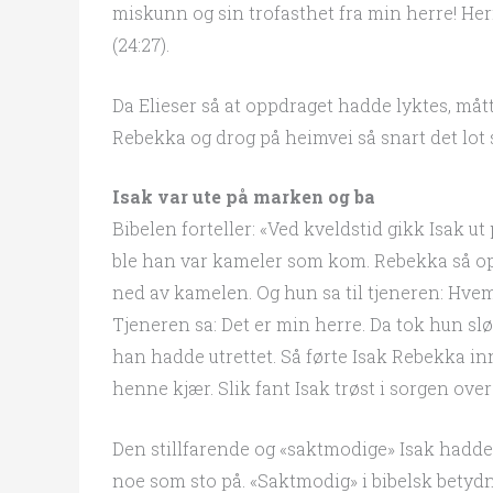
miskunn og sin trofasthet fra min herre! Herr
(24:27).
Da Elieser så at oppdraget hadde lyktes, må
Rebekka og drog på heimvei så snart det lot s
Isak var ute på marken og ba
Bibelen forteller: «Ved kveldstid gikk Isak ut
ble han var kameler som kom. Rebekka så opp
ned av kamelen. Og hun sa til tjeneren: H
Tjeneren sa: Det er min herre. Da tok hun slø
han hadde utrettet. Så førte Isak Rebekka in
henne kjær. Slik fant Isak trøst i sorgen over
Den stillfarende og «saktmodige» Isak hadde
noe som sto på. «Saktmodig» i bibelsk betydn