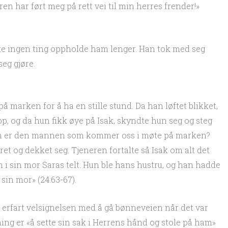
en har ført meg på rett vei til min herres frender!»
tte ingen ting oppholde ham lenger. Han tok med seg
eg gjøre.
 på marken for å ha en stille stund. Da han løftet blikket,
, og da hun fikk øye på Isak, skyndte hun seg og steg
vem er den mannen som kommer oss i møte på marken?
ret og dekket seg. Tjeneren fortalte så Isak om alt det
n i sin mor Saras telt. Hun ble hans hustru, og han hadde
 sin mor» (24:63-67).
 erfart velsignelsen med å gå bønneveien når det var
ing er «å sette sin sak i Herrens hånd og stole på ham»