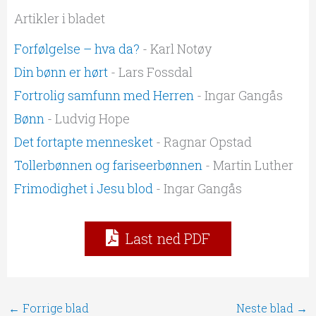
Artikler i bladet
Forfølgelse – hva da?
- Karl Notøy
Din bønn er hørt
- Lars Fossdal
Fortrolig samfunn med Herren
- Ingar Gangås
Bønn
- Ludvig Hope
Det fortapte mennesket
- Ragnar Opstad
Tollerbønnen og fariseerbønnen
- Martin Luther
Frimodighet i Jesu blod
- Ingar Gangås
Last ned PDF
←
Forrige blad
Neste blad
→