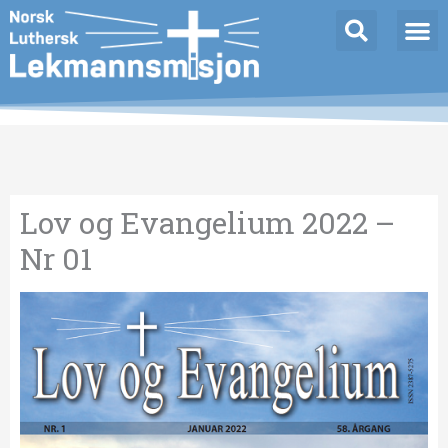
Hopp
Innleggnavigasjon
rett
til
innholdet
Lov og Evangelium 2022 –
Nr 01