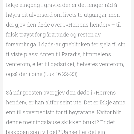
Ikkje eingong i gravferder er det lenger råd å
høyra eit alvorsord om livets to utgangar, men
dei gjev den døde over i «Herrens hender» – til
falsk trøyst for pårørande og resten av
forsamlinga. I døds-augneblinken fer sjela til sin
tilviste plass: Anten til Paradis, himmelens
venterom, eller til dødsriket, helvetes venterom,
også der i pine (Luk 16:22-23).
Så når presten overgjev den døde i «Herrens
hender», er han altfor seint ute. Det er ikkje anna
enn til sovemedisin for tilhøyrarane. Kvifor blir
denne meiningslause skikken brukt? Er det
biskopen som vil det? Uansett er det ein