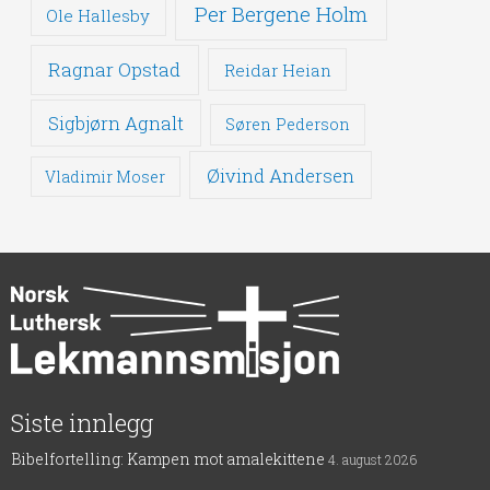
Per Bergene Holm
Ole Hallesby
Ragnar Opstad
Reidar Heian
Sigbjørn Agnalt
Søren Pederson
Øivind Andersen
Vladimir Moser
Siste innlegg
Bibelfortelling: Kampen mot amalekittene
4. august 2026