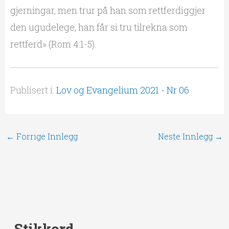
gjerningar, men trur på han som rettferdiggjer
den ugudelege, han får si tru tilrekna som
rettferd» (Rom 4:1-5).
Publisert i:
Lov og Evangelium 2021 - Nr 06
←
Forrige Innlegg
Neste Innlegg
→
Stikkord