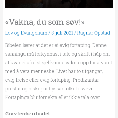
«Vakna, du som søv!»
Lov og Evangelium
/
5. juli 2021
/
Ragnar Opstad
Bibelen lærer at det er ei evig fortaping. Denne
sanninga må forkynnast i tale og skrift i håp om
at kvar ei ufrelst sjel kunne vakna opp for alvoret
med å vera menneske. Livet har to utgangar,
evig frelse eller evig fortaping. Predikantar,
prestar og biskopar byssar folket i svevn.
Fortapinga blir fornekta eller ikkje tala over.
Gravferds-ritualet