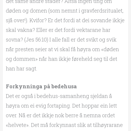
det same andre stader? Altså ingen ting om
døden og domen (som nemnt i gravferdsritualet,
sjå over!). Kvifor? Er det fordi at dei sovande ikkje
skal vakna? Eller er det fordi vektarane har
sovna? (Jes 56:10) I alle fall er det svikt og svik
når presten seier at vi skal få høyra om «døden
og dommen» når han ikkje føreheld seg til det
han har sagt.
Forkynninga på bedehusa
Det er også i bedehus-samanheng sjeldan å
høyra om ei evig fortaping. Det hoppar ein lett
over. Nå er det ikkje nok berre å nemna ordet
«helvete». Det må forkynnast slik at tilhøyrarane