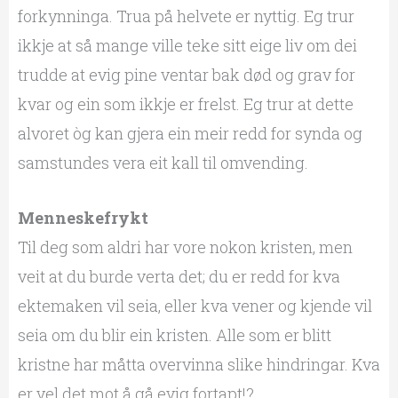
forkynninga. Trua på helvete er nyttig. Eg trur
ikkje at så mange ville teke sitt eige liv om dei
trudde at evig pine ventar bak død og grav for
kvar og ein som ikkje er frelst. Eg trur at dette
alvoret òg kan gjera ein meir redd for synda og
samstundes vera eit kall til omvending.
Menneskefrykt
Til deg som aldri har vore nokon kristen, men
veit at du burde verta det; du er redd for kva
ektemaken vil seia, eller kva vener og kjende vil
seia om du blir ein kristen. Alle som er blitt
kristne har måtta overvinna slike hindringar. Kva
er vel det mot å gå evig fortapt!?