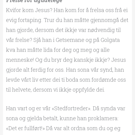
Frelse for ugudelege
Kvifor kom Jesus? Han kom for å frelsa oss frå ei
evig fortaping. Trur du han måtte gjennomgå det
han gjorde, dersom det ikkje var nødvendig til
vår frelse? Sjå han i Getsemane og på Golgata
kva han måtte lida for deg og meg og alle
menneske! Og du bryr deg kanskje ikkje? Jesus
gjorde alt ferdig for oss. Han sona vår synd, han
levde vårt liv etter dei ti boda som fordømde oss
til helvete, dersom vi ikkje oppfylde dei.
Han vart og er vår «Stedfortreder». Då synda var
sona og gjelda betalt, kunne han proklamera:
«Det er fullført!» Då var alt ordna som du og eg