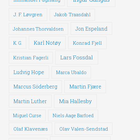
J. F. Løvgren
Jakob Traasdahl
Jon Espeland
Johannes Thorvaldsen
Karl Notøy
Konrad Fjell
K. G.
Lars Fossdal
Kristian Fagerli
Ludvig Hope
Marca Ubaldo
Martin Fjære
Marcus Söderberg
Mia Hallesby
Martin Luther
Miguel Curse
Niels Aage Barfoed
Olaf Klavenæs
Olav Valen-Sendstad