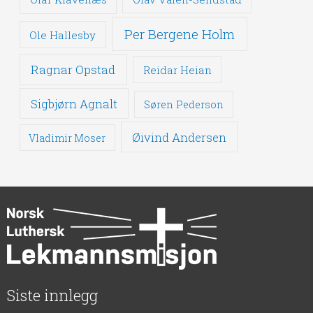
Per Bergene Holm
Ole Hallesby
Ragnar Opstad
Reidar Heian
Sigbjørn Agnalt
Søren Pederson
Øivind Andersen
Vladimir Moser
Siste innlegg