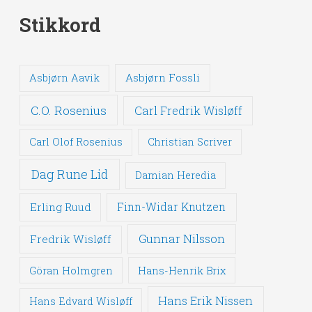
Stikkord
Asbjørn Fossli
Asbjørn Aavik
C.O. Rosenius
Carl Fredrik Wisløff
Carl Olof Rosenius
Christian Scriver
Dag Rune Lid
Damian Heredia
Erling Ruud
Finn-Widar Knutzen
Gunnar Nilsson
Fredrik Wisløff
Göran Holmgren
Hans-Henrik Brix
Hans Erik Nissen
Hans Edvard Wisløff