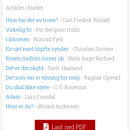
Artikler i bladet
Hvor ble det av troen?
- Carl Fredrik Wisløff
Virkelig fri
- Per Bergene Holm
I ildovnen
- Konrad Fjell
En sjel med tilgitte synder
- Christian Scriver
Rosen mellom torner (4)
- Niels Aage Barfoed
Det er din skyld
- Gerh. Haaland
Det som var ei vinning for meg
- Ragnar Opstad
Du skal ikke stjele
- C.O. Rosenius
Adam
- Lars Fossdal
Hvor er du?
- Øivind Andersen
Last ned PDF