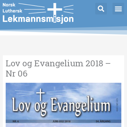
Hopp
Innleggnavigasjon
rett
til
innholdet
Lov og Evangelium 2018 –
Nr 06