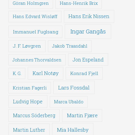
Göran Holmgren
Hans-Henrik Brix
Hans Erik Nissen
Hans Edvard Wisløff
Ingar Gangås
Immanuel Fuglsang
J. F. Løvgren
Jakob Traasdahl
Jon Espeland
Johannes Thorvaldsen
Karl Notøy
Konrad Fjell
K. G.
Lars Fossdal
Kristian Fagerli
Ludvig Hope
Marca Ubaldo
Martin Fjære
Marcus Söderberg
Mia Hallesby
Martin Luther