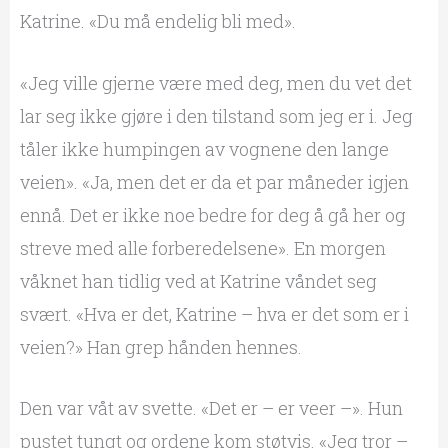
Katrine. «Du må endelig bli med».
«Jeg ville gjerne være med deg, men du vet det
lar seg ikke gjøre i den tilstand som jeg er i. Jeg
tåler ikke humpingen av vognene den lange
veien». «Ja, men det er da et par måneder igjen
ennå. Det er ikke noe bedre for deg å gå her og
streve med alle forberedelsene». En morgen
våknet han tidlig ved at Katrine våndet seg
svært. «Hva er det, Katrine – hva er det som er i
veien?» Han grep hånden hennes.
Den var våt av svette. «Det er – er veer –». Hun
pustet tungt og ordene kom støtvis. «Jeg tror –