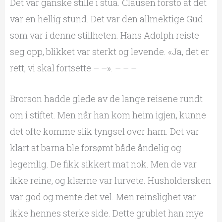
Det var ganske stille i stua. Clausen forsto at det
var en hellig stund. Det var den allmektige Gud
som var i denne stillheten. Hans Adolph reiste
seg opp, blikket var sterkt og levende. «Ja, det er
rett, vi skal fortsette – –». – – –
Brorson hadde glede av de lange reisene rundt
om i stiftet. Men når han kom heim igjen, kunne
det ofte komme slik tyngsel over ham. Det var
klart at barna ble forsømt både åndelig og
legemlig. De fikk sikkert mat nok. Men de var
ikke reine, og klærne var lurvete. Husholdersken
var god og mente det vel. Men reinslighet var
ikke hennes sterke side. Dette grublet han mye