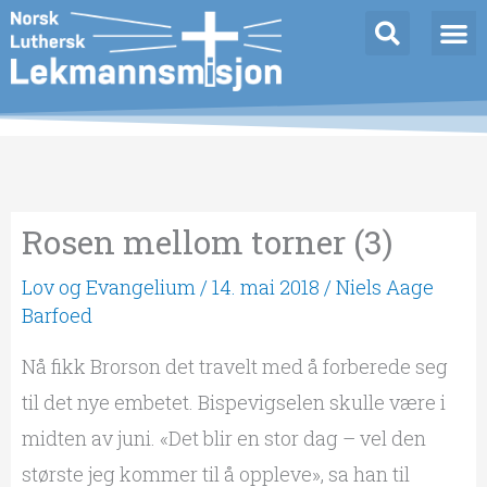
Hopp
rett
til
innholdet
Rosen mellom torner (3)
Lov og Evangelium
/
14. mai 2018
/
Niels Aage
Barfoed
Nå fikk Brorson det travelt med å forberede seg
til det nye embetet. Bispevigselen skulle være i
midten av juni. «Det blir en stor dag – vel den
største jeg kommer til å oppleve», sa han til