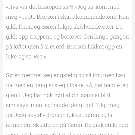
«Hva var det biskopen sa?» «Jeg sa: kom med
meg!» ropte Brorson i skarp kommandotone. Han
gikk foran, og Søren fulgte skjelvende etter. De
gikk opp trappene og bortover den lange gangen
på loftet uten å si et ord. Brorson lukket opp en
luke og sa: «Se!»
Søren nærmet seg engstelig og så inn, men han
fòr med en gang et steg tilbake. «Å, det hadde jeg
glemt. Jeg har nok hørt at din sønn er blitt
sinnssyk, men jeg hadde glemt det. Tilgi meg –
for Jesu skyld!» Brorson lukket døren og la
armen om skulderen på Søren. De gikk stille ned
igjen. «Vi kjenner så lite til hva de andre har å