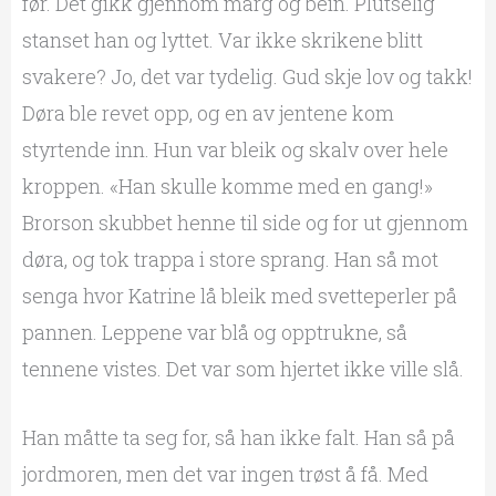
før. Det gikk gjennom marg og bein. Plutselig
stanset han og lyttet. Var ikke skrikene blitt
svakere? Jo, det var tydelig. Gud skje lov og takk!
Døra ble revet opp, og en av jentene kom
styrtende inn. Hun var bleik og skalv over hele
kroppen. «Han skulle komme med en gang!»
Brorson skubbet henne til side og for ut gjennom
døra, og tok trappa i store sprang. Han så mot
senga hvor Katrine lå bleik med svetteperler på
pannen. Leppene var blå og opptrukne, så
tennene vistes. Det var som hjertet ikke ville slå.
Han måtte ta seg for, så han ikke falt. Han så på
jordmoren, men det var ingen trøst å få. Med