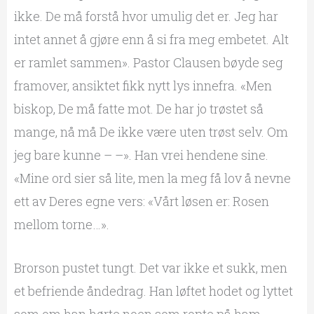
ikke. De må forstå hvor umulig det er. Jeg har
intet annet å gjøre enn å si fra meg embetet. Alt
er ramlet sammen». Pastor Clausen bøyde seg
framover, ansiktet fikk nytt lys innefra. «Men
biskop, De må fatte mot. De har jo trøstet så
mange, nå må De ikke være uten trøst selv. Om
jeg bare kunne – –». Han vrei hendene sine.
«Mine ord sier så lite, men la meg få lov å nevne
ett av Deres egne vers: «Vårt løsen er: Rosen
mellom torne…».
Brorson pustet tungt. Det var ikke et sukk, men
et befriende åndedrag. Han løftet hodet og lyttet
som om han hørte noen som ropte på ham.