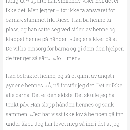
farlig ut?» spurte han smilende. «Nei, nei, det er
ikke det. Men jeg tør – tør ikke ta ansvaret for
barna», stammet frk. Riese. Han ba henne ta
plass, og han satte seg ved siden av henne og
klappet henne på hånden. «Jeg er sikker på at
De vil ha omsorg for barna og gi dem den hjelpen
de trenger så sårt». «Jo – men» – –.
Han betraktet henne, og så et glimt av angst i
øynene hennes. «Å, nå forstår jeg det. Det er ikke
alle barna. Det er den eldste. Det skulle jeg ha
tenkt på». Han slapp hånden hennes og sank
sammen. «Jeg har visst ikke lov å be noen gå inn
under åket. Jeg har levet meg så inn i det at jeg