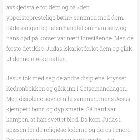
avskjedstale for dem og ba «den
yppersteprestelige bønn» sammen med dem.
Både sangen og talen handlet om ham selv, og
hans død på korset var nært forestående. Men de
forsto det ikke. Judas Iskariot forlot dem og gikk
ut denne mørke natten.
Jesus tok med seg de andre disiplene, krysset
Kedronbekken og gikk inn i Getsemanehagen.
Men disiplene sovnet alle sammen, mens Jesus
kjempet i bønn og dyp smerte. Så hard var
kampen, at han svettet blod. Da kom Judas i
spissen for de religiøse lederne og deres tjenere.
Det var noen fariseere og skriftlærde – og