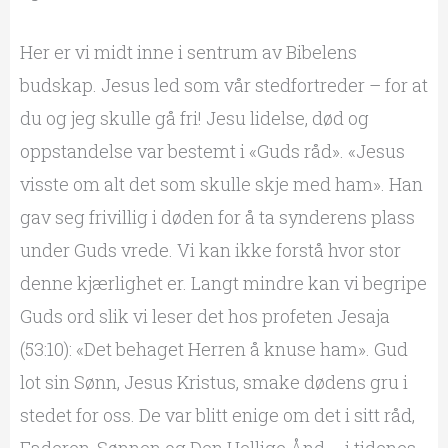
Her er vi midt inne i sentrum av Bibelens
budskap. Jesus led som vår stedfortreder – for at
du og jeg skulle gå fri! Jesu lidelse, død og
oppstandelse var bestemt i «Guds råd». «Jesus
visste om alt det som skulle skje med ham». Han
gav seg frivillig i døden for å ta synderens plass
under Guds vrede. Vi kan ikke forstå hvor stor
denne kjærlighet er. Langt mindre kan vi begripe
Guds ord slik vi leser det hos profeten Jesaja
(53:10): «Det behaget Herren å knuse ham». Gud
lot sin Sønn, Jesus Kristus, smake dødens gru i
stedet for oss. De var blitt enige om det i sitt råd,
Faderen, Sønnen og Den Hellige Ånd – i tidenes