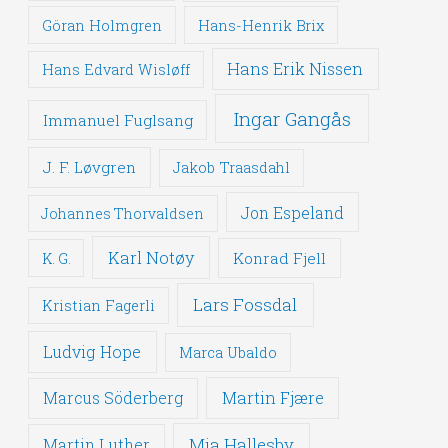
Göran Holmgren
Hans-Henrik Brix
Hans Erik Nissen
Hans Edvard Wisløff
Ingar Gangås
Immanuel Fuglsang
J. F. Løvgren
Jakob Traasdahl
Jon Espeland
Johannes Thorvaldsen
Karl Notøy
Konrad Fjell
K. G.
Lars Fossdal
Kristian Fagerli
Ludvig Hope
Marca Ubaldo
Martin Fjære
Marcus Söderberg
Mia Hallesby
Martin Luther