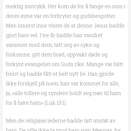
mektig inntrykk. Her kom de for å fange en som i
deres øyne var en forbryter og gudsbespotter.
Men innerst inne visste de at denne Jesus hadde
gjort bare vel. I tre år hadde han vandret
sammen med dem, tatt seg av syke og
forkomne, gitt dem brød, oppvakt døde og
forkynt evangeliet om Guds rike. Mange var blitt
frelst og hadde fått et helt nytt liv. Han gjorde
ikke forskjell på noen, han var kommet for alle,
ja, «alle tollere og syndere holdt seg nær til ham
for å høre ham» (Luk 15:1).
Men de religiøse lederne hadde tatt anstøt av
ham. De ville ikke ta imot ham som Messias, for