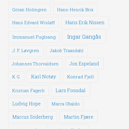
Göran Holmgren
Hans-Henrik Brix
Hans Erik Nissen
Hans Edvard Wisløff
Ingar Gangås
Immanuel Fuglsang
J. F. Løvgren
Jakob Traasdahl
Jon Espeland
Johannes Thorvaldsen
Karl Notøy
Konrad Fjell
K. G.
Lars Fossdal
Kristian Fagerli
Ludvig Hope
Marca Ubaldo
Martin Fjære
Marcus Söderberg