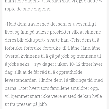
ham hele dagen». «Hvordan skal vi gjøre dette?»
ropte de onde englene.
«Hold dem travle med det som er uvesentlig i
livet og finn på talløse prosjekter slik at sinnene
deres blir okkupert», svarte han.«Frist dem til å
forbruke, forbruke, forbruke, til å låne, låne, låne.
Overtal kvinnene til å gå på jobb og mennene til
å jobbe seks – syv dager i uken, 10- 12 timer hver
dag, slik at de får råd til å opprettholde
levestandarden. Hindre dem i å tilbringe tid med
barna. Etter hvert som familiene smuldrer opp,
vil hjemmet snart ikke være et sted de kan hvile
ut fra presset på jobb.