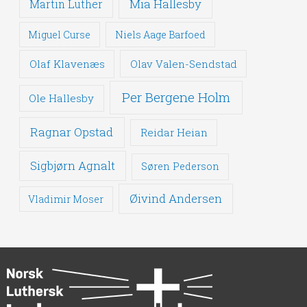
Mia Hallesby
Martin Luther
Miguel Curse
Niels Aage Barfoed
Olaf Klavenæs
Olav Valen-Sendstad
Per Bergene Holm
Ole Hallesby
Ragnar Opstad
Reidar Heian
Sigbjørn Agnalt
Søren Pederson
Øivind Andersen
Vladimir Moser