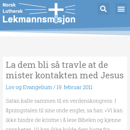
Hopp
rett
til
innholdet
La dem bli så travle at de
mister kontakten med Jesus
Lov og Evangelium
/
19. februar 2011
Satan kalte sammen til en verdenskongress. I
åpningstalen til sine onde engler, sa han: «Vi kan
ikke hindre de kristne i å lese Bibelen og kjenne
sannheten. Vi kan ikke holde dem borte fra