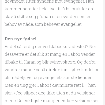
hovmodet sitter, syndene mot evangeliet. Han
kommer heretter hele livet til å ha bruk for en
stav å støtte seg på; han er en synder som er i
behov av nåde, som behøver evangeliet.
Den nye fødsel
Er det så ferdig der ved Jabboks vadested? Nei,
dessverre er det slik at mang en Jakob vender
tilbake til Haran og blir svinevoktere. Og derfra
vandrer mange også direkte inn i løfteslandet og
blir nådetjuver og evangeliets største fiender.
Men en ting gjør Jakob i det minste rett i, – han
sier: «Jeg slipper deg ikke uten at du velsigner
meg.» Det viktigste mangler enda – velsignelsen