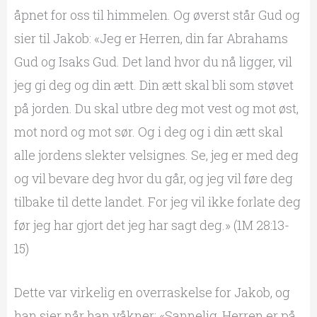
åpnet for oss til himmelen. Og øverst står Gud og
sier til Jakob: «Jeg er Herren, din far Abrahams
Gud og Isaks Gud. Det land hvor du nå ligger, vil
jeg gi deg og din ætt. Din ætt skal bli som støvet
på jorden. Du skal utbre deg mot vest og mot øst,
mot nord og mot sør. Og i deg og i din ætt skal
alle jordens slekter velsignes. Se, jeg er med deg
og vil bevare deg hvor du går, og jeg vil føre deg
tilbake til dette landet. For jeg vil ikke forlate deg
før jeg har gjort det jeg har sagt deg.» (1M 28:13-
15)
Dette var virkelig en overraskelse for Jakob, og
han sier når han våkner: «Sannelig, Herren er på