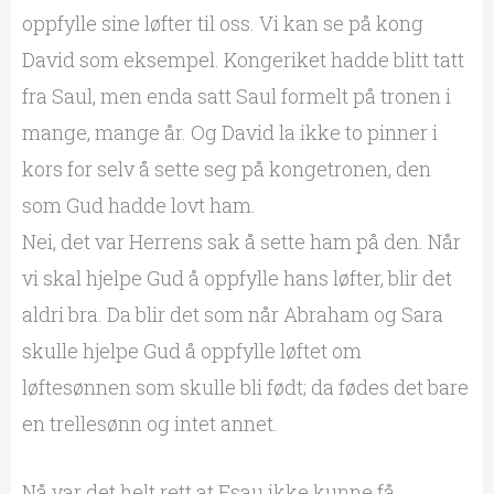
oppfylle sine løfter til oss. Vi kan se på kong
David som eksempel. Kongeriket hadde blitt tatt
fra Saul, men enda satt Saul formelt på tronen i
mange, mange år. Og David la ikke to pinner i
kors for selv å sette seg på kongetronen, den
som Gud hadde lovt ham.
Nei, det var Herrens sak å sette ham på den. Når
vi skal hjelpe Gud å oppfylle hans løfter, blir det
aldri bra. Da blir det som når Abraham og Sara
skulle hjelpe Gud å oppfylle løftet om
løftesønnen som skulle bli født; da fødes det bare
en trellesønn og intet annet.
Nå var det helt rett at Esau ikke kunne få