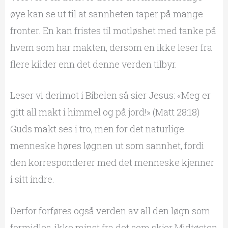
øye kan se ut til at sannheten taper på mange
fronter. En kan fristes til motløshet med tanke på
hvem som har makten, dersom en ikke leser fra
flere kilder enn det denne verden tilbyr.
Leser vi derimot i Bibelen så sier Jesus: «Meg er
gitt all makt i himmel og på jord!» (Matt 28:18)
Guds makt ses i tro, men for det naturlige
menneske høres løgnen ut som sannhet, fordi
den korresponderer med det menneske kjenner
i sitt indre.
Derfor forføres også verden av all den løgn som
formidles, ikke minst fra det som skjer Midtøsten