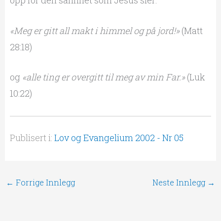
«Meg er gitt all makt i himmel og på jord!»
(Matt
28:18)
og
«alle ting er overgitt til meg av min Far.»
(Luk
10:22)
Publisert i:
Lov og Evangelium 2002 - Nr 05
←
Forrige Innlegg
Neste Innlegg
→