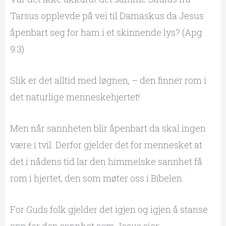
Tarsus opplevde på vei til Damaskus da Jesus
åpenbart seg for ham i et skinnende lys? (Apg
9:3)
Slik er det alltid med løgnen, – den finner rom i
det naturlige menneskehjertet!
Men når sannheten blir åpenbart da skal ingen
være i tvil. Derfor gjelder det for mennesket at
det i nådens tid lar den himmelske sannhet få
rom i hjertet, den som møter oss i Bibelen.
For Guds folk gjelder det igjen og igjen å stanse
opp for den sannhet som Jesus sier: