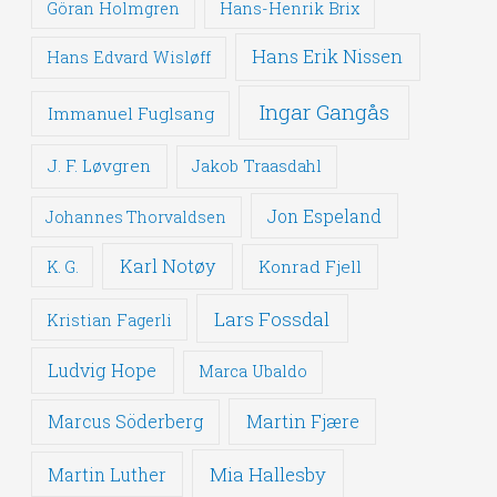
Göran Holmgren
Hans-Henrik Brix
Hans Erik Nissen
Hans Edvard Wisløff
Ingar Gangås
Immanuel Fuglsang
J. F. Løvgren
Jakob Traasdahl
Jon Espeland
Johannes Thorvaldsen
Karl Notøy
Konrad Fjell
K. G.
Lars Fossdal
Kristian Fagerli
Ludvig Hope
Marca Ubaldo
Martin Fjære
Marcus Söderberg
Mia Hallesby
Martin Luther