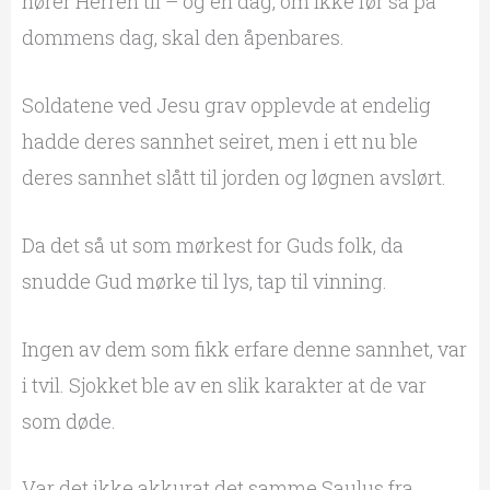
hører Herren til – og en dag, om ikke før så på
dommens dag, skal den åpenbares.
Soldatene ved Jesu grav opplevde at endelig
hadde deres sannhet seiret, men i ett nu ble
deres sannhet slått til jorden og løgnen avslørt.
Da det så ut som mørkest for Guds folk, da
snudde Gud mørke til lys, tap til vinning.
Ingen av dem som fikk erfare denne sannhet, var
i tvil. Sjokket ble av en slik karakter at de var
som døde.
Var det ikke akkurat det samme Saulus fra